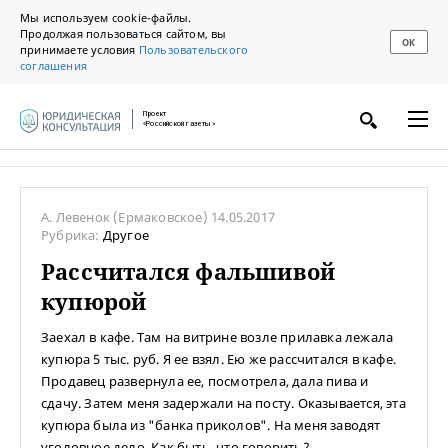
Мы используем cookie-файлы.
Продолжая пользоваться сайтом, вы
ОК
принимаете условия
Пользовательского
соглашения
Проект
«Российской газеты»
А. Левенок
(Ермаковское)
14.05.2017
Рубрика:
Другое
Рассчитался фальшивой
купюрой
Заехал в кафе. Там на витрине возле прилавка лежала
купюра 5 тыс. руб. Я ее взял. Ею же рассчитался в кафе.
Продавец развернула ее, посмотрела, дала пива и
сдачу. Затем меня задержали на посту. Оказывается, эта
купюра была из "банка приколов". На меня заводят
уголовное дело. Как быть, что говорить?