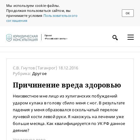
Мы используем cookie-файлы.
Продолжая пользоваться сайтом, вы
ОК
принимаете условия
Пользовательского
соглашения
Проект
«Российской газеты»
С.В. Гнутов
(Таганрог)
18.12.2016
Рубрика:
Другое
Причинение вреда здоровью
Неизвестное мне лицо из хулиганских побуждений
ударом кулака в голову сбило меня с ног. В результате
падения у меня образовался оскольчатый перелом
лучевой кости левой руки. Я нахожусь на лечении уже
больше месяца. Как квалифицируется по УК РФ данное
деяние?
Уголовное дело