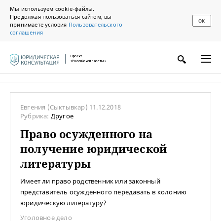
Мы используем cookie-файлы.
Продолжая пользоваться сайтом, вы
ОК
принимаете условия
Пользовательского
соглашения
Проект
«Российской газеты»
Евгения
(Сыктывкар)
11.12.2018
Рубрика:
Другое
Право осужденного на
получение юридической
литературы
Имеет ли право родственник или законный
представитель осужденного передавать в колонию
юридическую литературу?
Уголовное дело