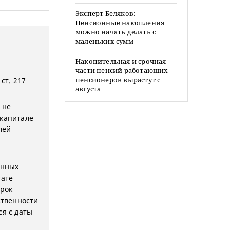
Эксперт Беляков:
Пенсионные накопления
можно начать делать с
маленьких сумм
Накопительная и срочная
части пенсий работающих
пенсионеров вырастут с
ст. 217
августа
 не
 капитале
лей
енных
тате
срок
ственности
я с даты