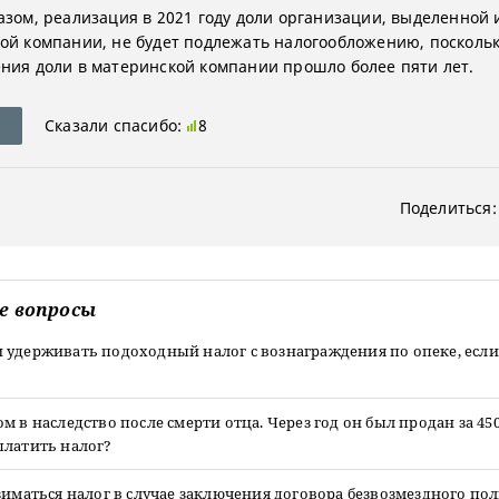
азом, реализация в 2021 году доли организации, выделенной 
ой компании, не будет подлежать налогообложению, поскольк
ния доли в материнской компании прошло более пяти лет.
Сказали спасибо:
8
Поделиться:
е вопросы
удерживать подоходный налог с вознаграждения по опеке, если 
м в наследство после смерти отца. Через год он был продан за 450
платить налог?
зиматься налог в случае заключения договора безвозмездного по