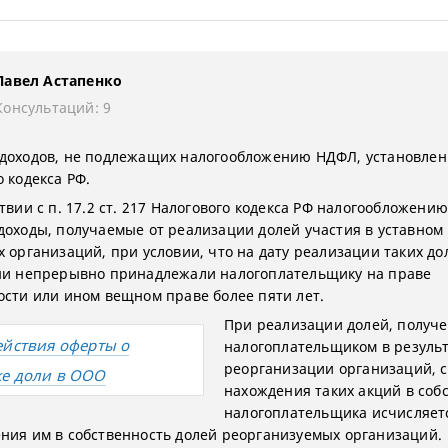
Павел Астапенко
Консультаций: 9
доходов, не подлежащих налогообложению НДФЛ, установлен 
 кодекса РФ.
твии с п. 17.2 ст. 217 Налогового кодекса РФ налогообложению
доходы, получаемые от реализации долей участия в уставном
х организаций, при условии, что на дату реализации таких до
ни непрерывно принадлежали налогоплательщику на праве
ости или ином вещном праве более пяти лет.
При реализации долей, получ
ействия оферты о
налогоплательщиком в резуль
реорганизации организаций, 
е доли в ООО
нахождения таких акций в соб
налогоплательщика исчисляетс
ния им в собственность долей реорганизуемых организаций.