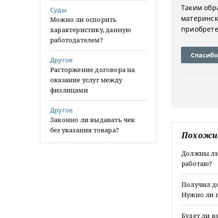
Таким обр
Суды
материнск
Можно ли оспорить
приобрете
характеристику, данную
работодателем?
Спасибо
Другое
Расторжение договора на
оказание услуг между
физлицами
Другое
Законно ли выдавать чек
без указания товара?
Похожи
Должны ли 
работаю?
Получил до
Нужно ли 
Будет ли в