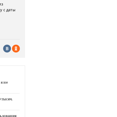
из
у с даты
я не
 тысяч.
льзования