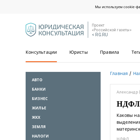
Мы используем cookie-ф
Проект
«Российской газеты»
< RG.RU
Консультации
Юристы
Правила
Тег
Главная
На
АВТО
БАНКИ
Александр
БИЗНЕС
НДФЛ 
ЖИЛЬЕ
Каковы на
ЖКХ
выделения
ЗЕМЛЯ
материнск
НАЛОГИ
НДФЛ