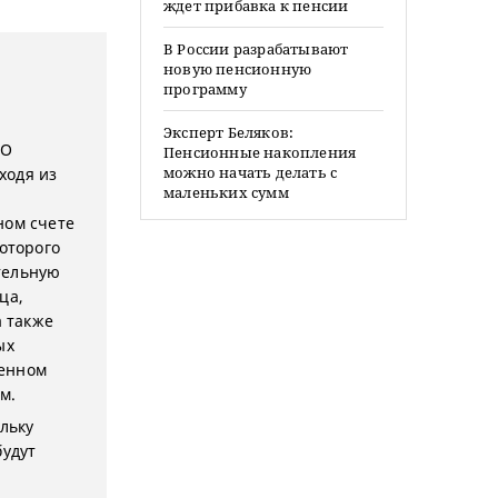
ждет прибавка к пенсии
В России разрабатывают
новую пенсионную
программу
Эксперт Беляков:
«О
Пенсионные накопления
можно начать делать с
ходя из
маленьких сумм
ном счете
которого
тельную
ца,
 также
ых
ленном
м.
льку
будут