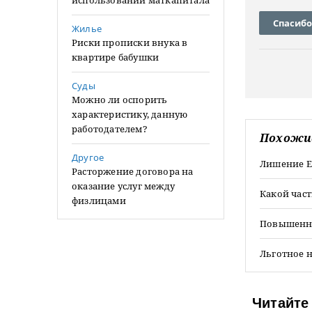
использовании маткапитала
Спасибо
Жилье
Риски прописки внука в
квартире бабушки
Суды
Можно ли оспорить
характеристику, данную
работодателем?
Похожи
Другое
Лишение Е
Расторжение договора на
оказание услуг между
Какой час
физлицами
Повышенна
Льготное 
Читайте