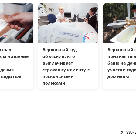
изнал
Верховный суд
Верховный с
ным лишение
объяснил, кто
признал пл
выплачивает
баню на да
дения
страховку клиенту с
участке са
 водителя
несколькими
домиком
полисами
© 1998