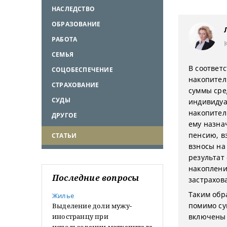
НАСЛЕДСТВО
ОБРАЗОВАНИЕ
РАБОТА
СЕМЬЯ
В соответс
СОЦОБЕСПЕЧЕНИЕ
накопител
СТРАХОВАНИЕ
суммы сре
СУДЫ
индивидуа
накопител
ДРУГОЕ
ему назна
пенсию, в
СТАТЬИ
взносы на
результат
накоплени
Последние вопросы
застрахов
Таким обр
Жилье
помимо су
Выделение доли мужу-
иностранцу при
включены 