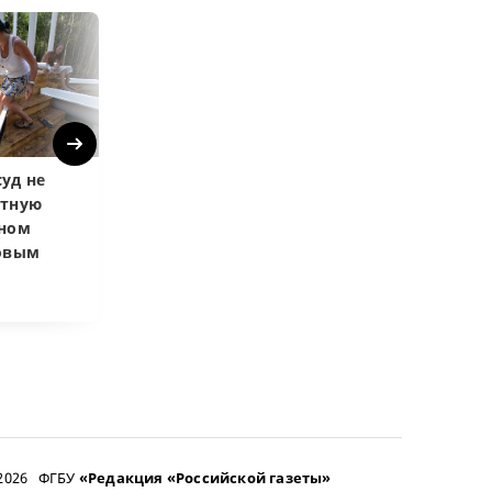
Next
уд не
Верховный суд
Верховный суд
атную
запретил
Купленная пос
чном
приватизировать
развода маши
довым
здание кинотеатра
общей не счит
–2026 ФГБУ
«Редакция «Российской газеты»