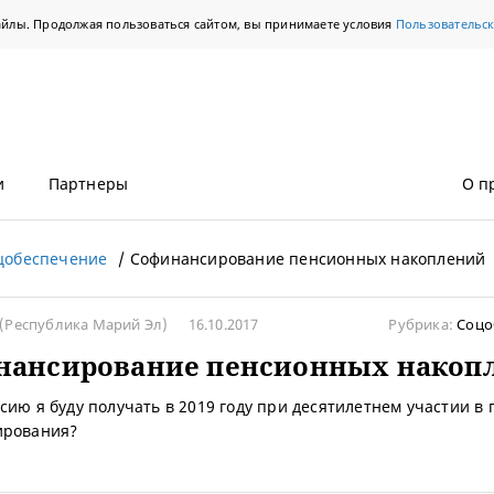
айлы. Продолжая пользоваться сайтом, вы принимаете условия
Пользовательс
и
Партнеры
О п
цобеспечение
Софинансирование пенсионных накоплений
(Республика Марий Эл)
16.10.2017
Рубрика:
Соцо
нансирование пенсионных накоп
сию я буду получать в 2019 году при десятилетнем участии в
ирования?