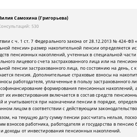
Лилия Самохина (Григорьева)
Консультаций: 530
твии с ч. 1 ст. 7 Федерального закона от 28.12.2013 № 424-ФЗ 
ьной пенсии» размер накопительной пенсии определяется ис
дств пенсионных накоплений, учтенных в специальной части
льного лицевого счета застрахованного лица или на пенсион
ьной пенсии застрахованного лица, по состоянию на день, с 
чается пенсия. Дополнительные страховые взносы на накопи
зносы работодателя, уплаченные в пользу застрахованного ли
 софинансирование формирования пенсионных накоплений, а
 от их инвестирования включается в состав средств пенсионн
й и учитываются при назначении пенсии в порядке, опреде
анном лицом в соответствии с действующим законодательство
азом, на текущую дату сумму пенсии рассчитать нельзя, поско
мм взносов работника, работодателя и государства в пенсию 
и доходы от инвестирования пенсионных накоплений.