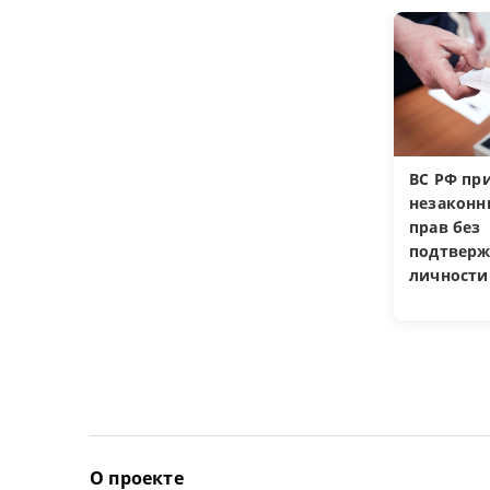
ВС РФ пр
незакон
прав без
подтверж
личности
О проекте