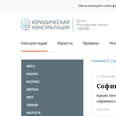
Мы используем cookie-ф
Проект
«Российской газеты»
< RG.RU
Консультации
Юристы
Правила
Тег
Главная
Со
АВТО
БАНКИ
Н. Ананьев
БИЗНЕС
Софи
ЖИЛЬЕ
Какую пен
ЖКХ
софинанс
ЗЕМЛЯ
Пенсия
НАЛОГИ