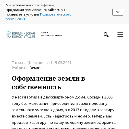
Мы используем cookie-файлы.
Продолжая пользоваться сайтом, вы
ОК
принимаете условия
Пользовательского
соглашения
Проект
«Российской газеты»
Татьяна
(Красноярск)
19.05.2021
Рубрика:
Земля
Оформление земли в
собственность
У нас квартира в двухквартирном доме. Соседи в 2005
году без межевания присоединили свою половину
земельного участка к дому, а в 2013 продали квартиру
вместе с землей. Есть кадастровый номер. Теперь мы
продаем квартиру, но нашу половину земли оформить
не можем, так как дом признан многоквартирным. Как