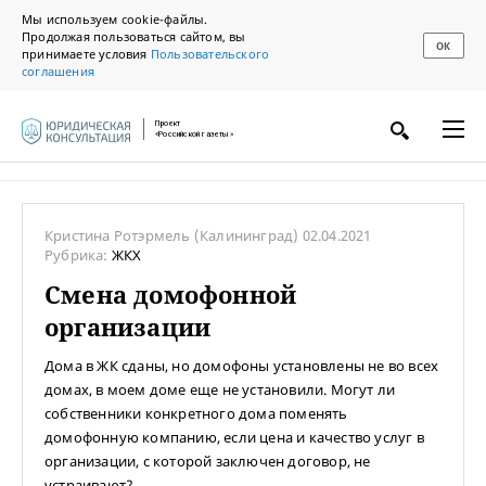
Мы используем cookie-файлы.
Продолжая пользоваться сайтом, вы
ОК
принимаете условия
Пользовательского
соглашения
Проект
«Российской газеты»
Кристина Ротэрмель
(Калининград)
02.04.2021
Рубрика:
ЖКХ
Смена домофонной
организации
Дома в ЖК сданы, но домофоны установлены не во всех
домах, в моем доме еще не установили. Могут ли
собственники конкретного дома поменять
домофонную компанию, если цена и качество услуг в
организации, с которой заключен договор, не
устраивают?