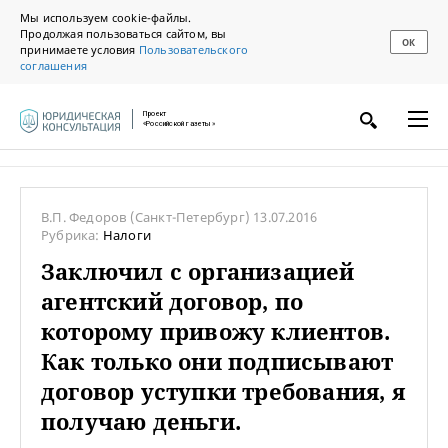
Мы используем cookie-файлы.
Продолжая пользоваться сайтом, вы
ОК
принимаете условия
Пользовательского
соглашения
Проект
«Российской газеты»
В.П. Федоров
(Санкт-Петербург)
13.07.2016
Рубрика:
Налоги
Заключил с организацией
агентский договор, по
которому привожу клиентов.
Как только они подписывают
договор уступки требования, я
получаю деньги.