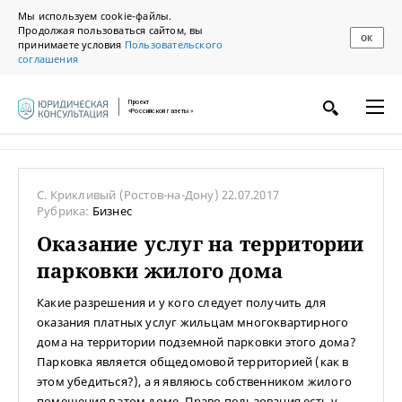
Мы используем cookie-файлы.
Продолжая пользоваться сайтом, вы
ОК
принимаете условия
Пользовательского
соглашения
Проект
«Российской газеты»
С. Крикливый
(Ростов-на-Дону)
22.07.2017
Рубрика:
Бизнес
Оказание услуг на территории
парковки жилого дома
Какие разрешения и у кого следует получить для
оказания платных услуг жильцам многоквартирного
дома на территории подземной парковки этого дома?
Парковка является общедомовой территорией (как в
этом убедиться?), а я являюсь собственником жилого
помещения в этом доме. Право пользования есть у