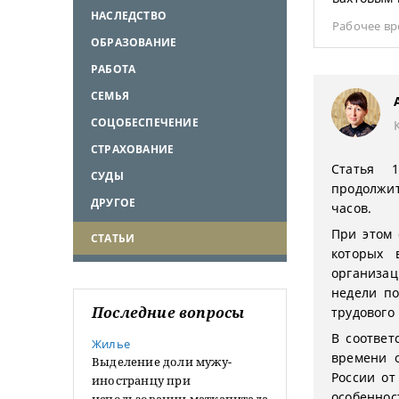
НАСЛЕДСТВО
Рабочее в
ОБРАЗОВАНИЕ
РАБОТА
СЕМЬЯ
СОЦОБЕСПЕЧЕНИЕ
СТРАХОВАНИЕ
Статья 1
СУДЫ
продолжит
ДРУГОЕ
часов.
При этом 
СТАТЬИ
которых 
организа
недели по
Последние вопросы
трудового
В соответ
Жилье
времени 
Выделение доли мужу-
России от
иностранцу при
особенно