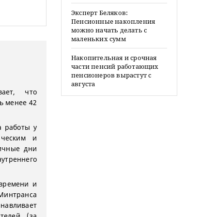
Эксперт Беляков:
Пенсионные накопления
можно начать делать с
маленьких сумм
Накопительная и срочная
части пенсий работающих
пенсионеров вырастут с
августа
вает, что
ь менее 42
а работы у
ическим и
ичные дни
нутреннего
 времени и
Минтранса
анавливает
телей (за