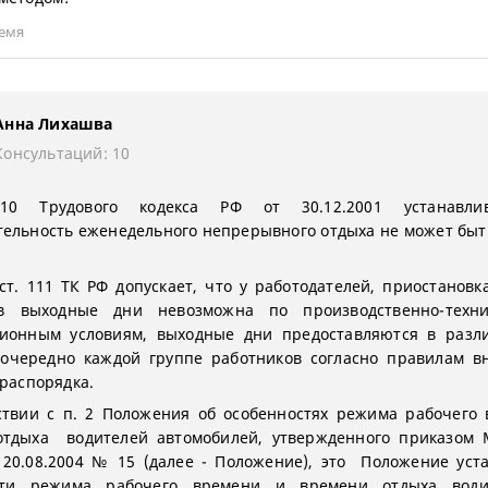
ремя
Анна Лихашва
Консультаций: 10
10 Трудового кодекса РФ от 30.12.2001 устанавли
ельность еженедельного непрерывного отдыха не может быт
ст. 111 ТК РФ допускает, что у работодателей, приостановк
в выходные дни невозможна по производственно-техн
ционным условиям, выходные дни предоставляются в разл
очередно каждой группе работников согласно правилам в
 распорядка.
ствии с п. 2 Положения об особенностях режима рабочего
отдыха водителей автомобилей, утвержденного приказом 
 20.08.2004 № 15 (далее - Положение), это Положение уст
сти режима рабочего времени и времени отдыха води