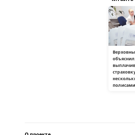
Верховны
объяснил
выплачив
страховку
несколь
полисам
О проекте