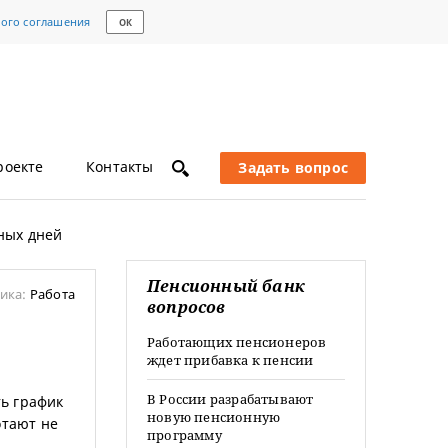
кого соглашения
ОК
роекте
Контакты
Задать вопрос
ных дней
Пенсионный банк
ика:
Работа
вопросов
Работающих пенсионеров
ждет прибавка к пенсии
В России разрабатывают
ь график
новую пенсионную
отают не
программу