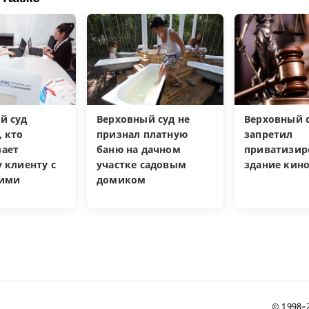
й суд
Верховный суд не
Верховный 
, кто
признал платную
запретил
ает
баню на дачном
приватизир
 клиенту с
участке садовым
здание кин
кими
домиком
и
© 1998