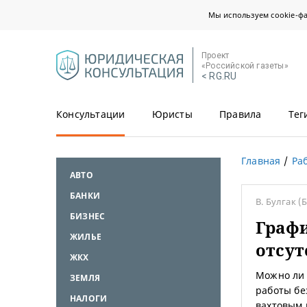
Мы используем cookie-ф
Проект
«Российской газеты»
< RG.RU
Консультации
Юристы
Правила
Тег
Главная
Ра
АВТО
БАНКИ
В. Булгак
(
БИЗНЕС
Граф
ЖИЛЬЕ
отсу
ЖКХ
Можно ли 
ЗЕМЛЯ
работы бе
НАЛОГИ
вахтовым 