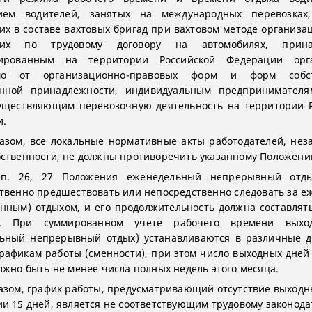
ием водителей, занятых на международных перевозках
х в составе вахтовых бригад при вахтовом методе организац
щих по трудовому договору на автомобилях, прина
рированным на территории Российской Федерации орг
мо от организационно-правовых форм и форм собст
енной принадлежности, индивидуальным предпринимател
уществляющим перевозочную деятельность на территории 
и.
азом, все локальные нормативные акты работодателей, нез
ственности, не должны противоречить указанному Положени
 п. 26, 27 Положения еженедельный непрерывный отд
твенно предшествовать или непосредственно следовать за 
нным) отдыхом, и его продолжительность должна составлят
в. При суммированном учете рабочего времени выхо
льный непрерывный отдых) устанавливаются в различные д
графикам работы (сменности), при этом число выходных дней
лжно быть не менее числа полных недель этого месяца.
азом, график работы, предусматривающий отсутствие выходн
и 15 дней, является не соответствующим трудовому законода