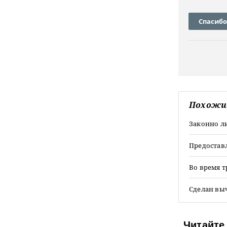
Спасибо
Похожи
Законно л
Предоставл
Во время т
Сделан выч
Читайте