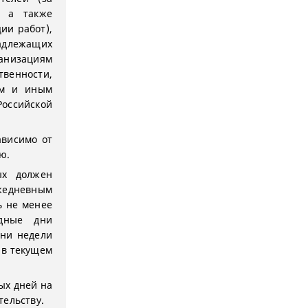
, а также
ии работ),
длежащих
анизациям
венности,
ям и иным
Российской
ависимо от
ю.
ых должен
ежедневным
ь не менее
дные дни
ни недели
 в текущем
ых дней на
тельству.