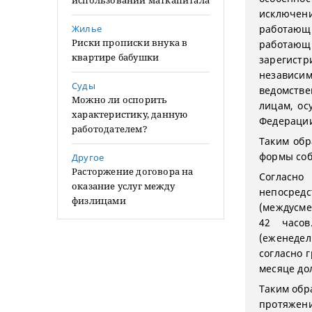
использовании маткапитала
исключен
Жилье
работающи
Риски прописки внука в
работаю
квартире бабушки
зарегист
независи
Суды
ведомств
Можно ли оспорить
лицам, ос
характеристику, данную
Федераци
работодателем?
Таким обр
формы соб
Другое
Расторжение договора на
Согласно
оказание услуг между
непосредс
физлицами
(междусме
42 часо
(еженеде
согласно 
месяце до
Таким обр
протяжени