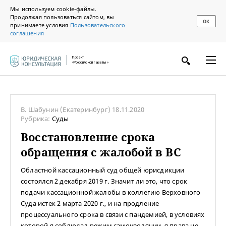
Мы используем cookie-файлы.
Продолжая пользоваться сайтом, вы
ОК
принимаете условия
Пользовательского
соглашения
Проект
«Российской газеты»
В. Шабунин
(Екатеринбург)
18.11.2020
Рубрика:
Суды
Восстановление срока
обращения с жалобой в ВС
Областной кассационный суд общей юрисдикции
состоялся 2 декабря 2019 г. Значит ли это, что срок
подачи кассационной жалобы в коллегию Верховного
Суда истек 2 марта 2020 г., и на продление
процессуального срока в связи с пандемией, в условиях
которой я соблюдал режим самоизоляции, я права не