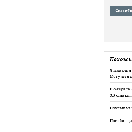
Спасибо
Похожи
Я инвалид 
Могу ли я 
В феврале 
0,5 ставки
Почему мн
Пособие д