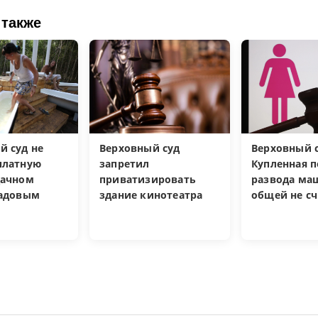
 также
й суд не
Верховный суд
Верховный с
платную
запретил
Купленная п
дачном
приватизировать
развода ма
садовым
здание кинотеатра
общей не сч