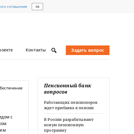
кого соглашения
ОК
роекте
Контакты
Задать вопрос
Пенсионный банк
беспечение
вопросов
Работающих пенсионеров
ждет прибавка к пенсии
идом с
В России разрабатывают
ком
новую пенсионную
ием
программу