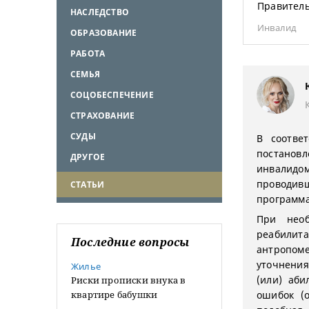
Правитель
НАСЛЕДСТВО
Инвалид
ОБРАЗОВАНИЕ
РАБОТА
СЕМЬЯ
СОЦОБЕСПЕЧЕНИЕ
СТРАХОВАНИЕ
СУДЫ
В соотве
постановл
ДРУГОЕ
инвалидо
проводивш
СТАТЬИ
программа
При необ
реабили
Последние вопросы
антропом
уточнени
Жилье
(или) аби
Риски прописки внука в
квартире бабушки
ошибок (