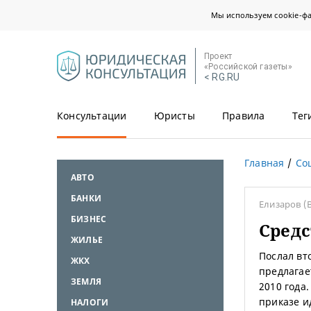
Мы используем cookie-ф
Проект
«Российской газеты»
< RG.RU
Консультации
Юристы
Правила
Тег
Главная
Со
АВТО
БАНКИ
Елизаров
(
БИЗНЕС
Средс
ЖИЛЬЕ
Послал вт
ЖКХ
предлагае
ЗЕМЛЯ
2010 года
приказе и
НАЛОГИ