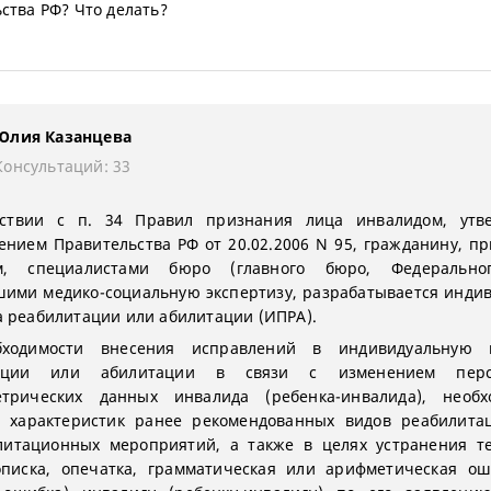
ства РФ? Что делать?
Юлия Казанцева
Консультаций: 33
тствии с п. 34 Правил признания лица инвалидом, утв
ением Правительства РФ от 20.02.2006 N 95, гражданину, п
м, специалистами бюро (главного бюро, Федерально
ими медико-социальную экспертизу, разрабатывается инди
 реабилитации или абилитации (ИПРА).
ходимости внесения исправлений в индивидуальную 
тации или абилитации в связи с изменением персо
етрических данных инвалида (ребенка-инвалида), необх
я характеристик ранее рекомендованных видов реабилита
литационных мероприятий, а также в целях устранения т
описка, опечатка, грамматическая или арифметическая ош