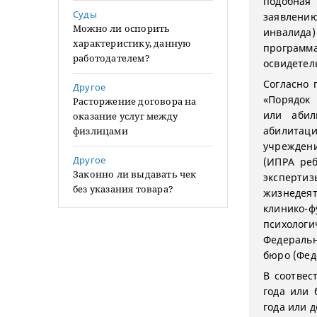
подобная
Суды
заявлению
Можно ли оспорить
инвалида
характеристику, данную
программ
работодателем?
освидетел
Согласно 
Другое
«Порядок
Расторжение договора на
или абил
оказание услуг между
абилитац
физлицами
учреждени
Другое
(ИПРА реб
Законно ли выдавать чек
эксперт
без указания товара?
жизнедея
клинико-
психологи
Федеральн
бюро (Фед
В соотвес
года или 
года или д