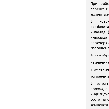
При необх
ребенка-
экспертиз
В новую
реабилит
инвалид 
инвалида
перечерки
"погашена
Таким обр
изменение
уточнение
устранени
В осталь
прохожде
индивиду
состоянию
компенсац