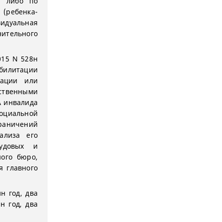
ю либо по
 (ребенка-
идуальная
ительного
015 N 528н
билитации
тации или
ственными
А инвалида
социальной
аничений
ализа его
рудовых и
ного бюро,
я главного
н год, два
н год, два