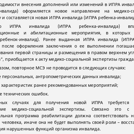
одимости внесения дополнений или изменений в ИПРА инва
инвалида) оформляется новое направление на медико-с
у и составляется новая ИПРА инвалида (ИПРА ребенка-инвалид
 ИПРА инвалида (ИПРА ребенка-инвалида) впи
ационные и абилитационные мероприятия, в которых 
(ребенок-инвалид). Ранее выданная ИПРА инвалида (ИПРА
) после оформления заключения о ее выполнении погашае
вания первой страницы и размещения в правом верхнем уг
", приобщается к акту медико-социальной экспертизы гражда
азом, повторное МСЭ не проводится в следующих случаях:
 персональных, антропометрических данных инвалида;
 характеристик ранее рекомендованных мероприятий;
е технических ошибок.
ных случаях для получения новой ИПРА требуется 
ние медико-социальной экспертизы. Связано это с
альная программа реабилитации должна соответствовать 
 человека, иначе она не будет выполнять своей роли – восст
ия нарушенных функций организма инвалида.