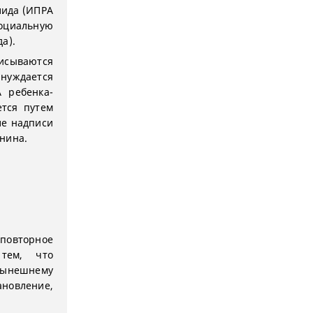
лида (ИПРА
оциальную
а).
сываются
нуждается
 ребенка-
тся путем
ле надписи
нина.
повторное
 тем, что
нынешнему
ановление,