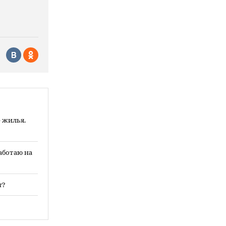
е жилья.
работаю на
т?