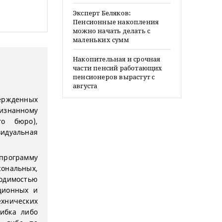
Эксперт Беляков:
Пенсионные накопления
можно начать делать с
маленьких сумм
Накопительная и срочная
части пенсий работающих
пенсионеров вырастут с
августа
ержденных
ризнанному
го бюро),
видуальная
программу
нальных,
одимостью
ционных и
ехнических
ибка либо