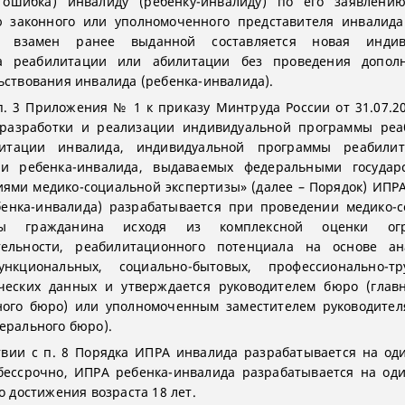
 ошибка) инвалиду (ребенку-инвалиду) по его заявлени
 законного или уполномоченного представителя инвалида
) взамен ранее выданной составляется новая индив
а реабилитации или абилитации без проведения дополн
ьствования инвалида (ребенка-инвалида).
п. 3 Приложения № 1 к приказу Минтруда России от 31.07.2
 разработки и реализации индивидуальной программы реа
итации инвалида, индивидуальной программы реабили
ии ребенка-инвалида, выдаваемых федеральными государ
ями медико-социальной экспертизы» (далее – Порядок) ИПР
енка-инвалида) разрабатывается при проведении медико-
изы гражданина исходя из комплексной оценки огр
тельности, реабилитационного потенциала на основе ан
функциональных, социально-бытовых, профессионально-т
ческих данных и утверждается руководителем бюро (глав
ого бюро) или уполномоченным заместителем руководител
ерального бюро).
твии с п. 8 Порядка ИПРА инвалида разрабатывается на оди
бессрочно, ИПРА ребенка-инвалида разрабатывается на оди
о достижения возраста 18 лет.