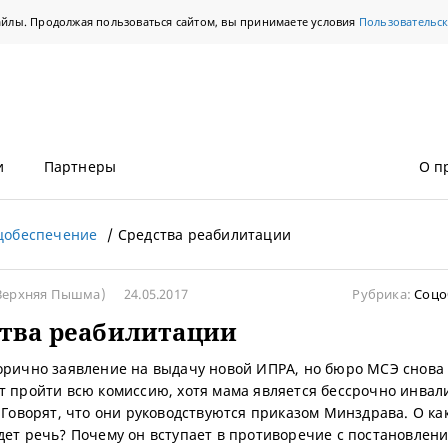
айлы. Продолжая пользоваться сайтом, вы принимаете условия
Пользовательс
и
Партнеры
О п
цобеспечение
Средства реабилитации
Верхняя Пышма)
24.05.2017
Рубрика:
Соцо
тва реабилитации
орично заявление на выдачу новой ИПРА, но бюро МСЭ снова
т пройти всю комиссию, хотя мама является бессрочно инвал
. Говорят, что они руководствуются приказом Минздрава. О ка
дет речь? Почему он вступает в противоречие с постановлен