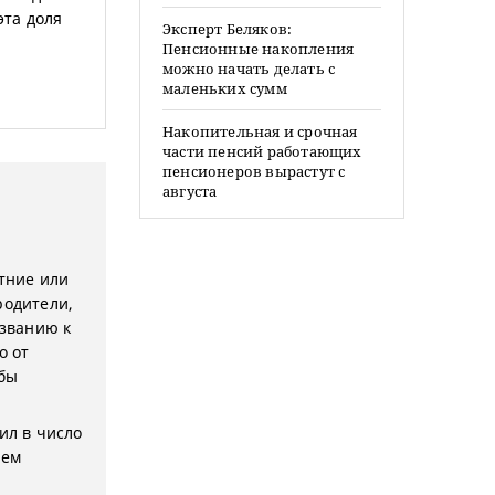
эта доля
Эксперт Беляков:
Пенсионные накопления
можно начать делать с
маленьких сумм
Накопительная и срочная
части пенсий работающих
пенсионеров вырастут с
августа
етние или
родители,
званию к
о от
 бы
ил в число
лем