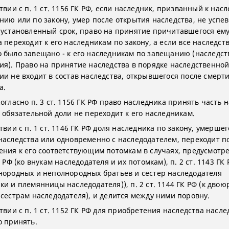
твии с п. 1 ст. 1156 ГК РФ, если наследник, призванный к на
нию или по закону, умер после открытия наследства, не успев
 установленный срок, право на принятие причитавшегося ем
 переходит к его наследникам по закону, а если все наследст
 было завещано - к его наследникам по завещанию (наследс
ия). Право на принятие наследства в порядке наследственно
ии не входит в состав наследства, открывшегося после смерти
а.
огласно п. 3 ст. 1156 ГК РФ право наследника принять часть 
е обязательной доли не переходит к его наследникам.
твии с п. 1 ст. 1146 ГК РФ доля наследника по закону, умершег
наследства или одновременно с наследодателем, переходит п
ения к его соответствующим потомкам в случаях, предусмотре
К РФ (ко внукам наследодателя и их потомкам), п. 2 ст. 1143 ГК 
нородных и неполнородных братьев и сестер наследодателя
ки и племянницы наследодателя)), п. 2 ст. 1144 ГК РФ (к дво
 сестрам наследодателя), и делится между ними поровну.
твии с п. 1 ст. 1152 ГК РФ для приобретения наследства насле
о принять.