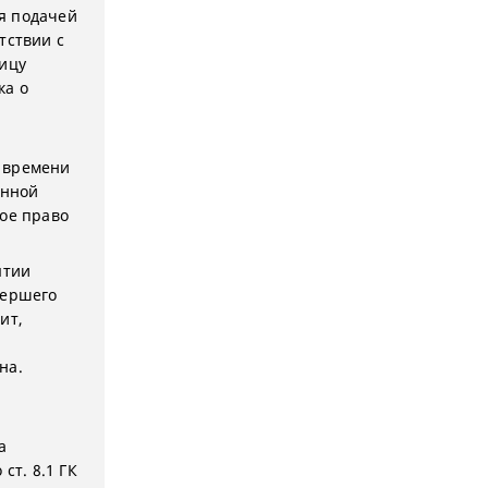
ся подачей
тствии с
лицу
ка о
т времени
енной
кое право
ятии
мершего
ит,
на.
а
ст. 8.1 ГК