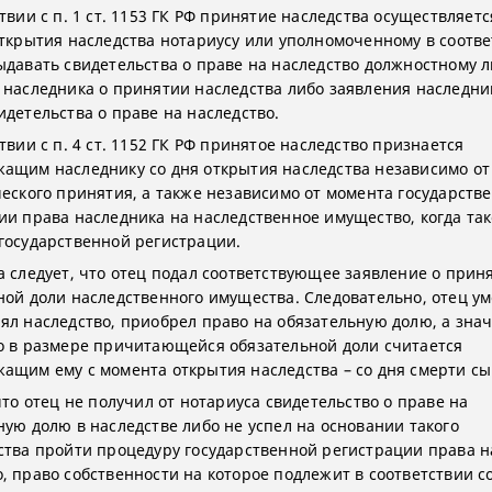
твии с п. 1 ст. 1153 ГК РФ принятие наследства осуществляет
открытия наследства нотариусу или уполномоченному в соотве
ыдавать свидетельства о праве на наследство должностному 
 наследника о принятии наследства либо заявления наследни
идетельства о праве на наследство.
твии с п. 4 ст. 1152 ГК РФ принятое наследство признается
ащим наследнику со дня открытия наследства независимо о
ческого принятия, а также независимо от момента государств
ии права наследника на наследственное имущество, когда та
государственной регистрации.
а следует, что отец подал соответствующее заявление о прин
ной доли наследственного имущества. Следовательно, отец у
ял наследство, приобрел право на обязательную долю, а знач
о в размере причитающейся обязательной доли считается
ащим ему с момента открытия наследства – со дня смерти сы
что отец не получил от нотариуса свидетельство о праве на
ную долю в наследстве либо не успел на основании такого
ства пройти процедуру государственной регистрации права н
 право собственности на которое подлежит в соответствии со 