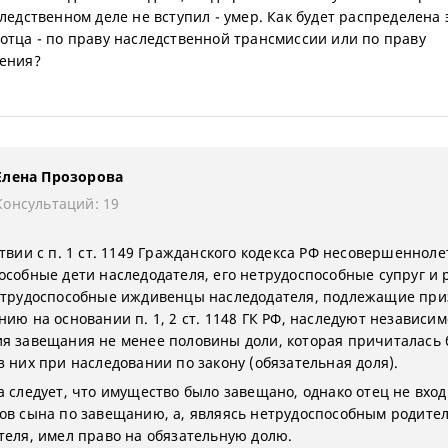
следственном деле не вступил - умер. Как будет распределена 
отца - по праву наследственной трансмиссии или по праву
ения?
Елена Прозорова
Консультаций: 19
ствии с п. 1 ст. 1149 Гражданского кодекса РФ несовершеннол
особные дети наследодателя, его нетрудоспособные супруг и 
етрудоспособные иждивенцы наследодателя, подлежащие при
ию на основании п. 1, 2 ст. 1148 ГК РФ, наследуют независим
я завещания не менее половины доли, которая причиталась
з них при наследовании по закону (обязательная доля).
а следует, что имущество было завещано, однако отец не вход
ов сына по завещанию, а, являясь нетрудоспособным родите
теля, имел право на обязательную долю.