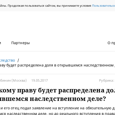
айлы. Продолжая пользоваться сайтом, вы принимаете условия
Пользовательс
и
Партнеры
О п
следство
аву будет распределена доля в открывшемся наследственном 
абинин
(Москва)
19.05.2017
Рубрика:
кому праву будет распределена до
ывшемся наследственном деле?
 и его отец подал заявление на вступление на обязательную 
ся наследственном деле, но до реального вступления в прав