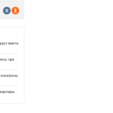
будут иметь
лось три
 опекуном.
квартиры.