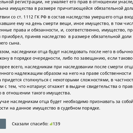
ельной регистрации, не умаляет его прав в отношении унасл
сына имущества в размере причитающейся обязательной дол
твии со ст. 1112 ГК РФ в состав наследства умершего отца вхо
авшие ему на день смерти вещи, иное имущество, в том чис
нные права и обязанности, и, соответственно, имущество, пр
н приобрел, приняв наследство в размере обязательной доли
оего сына.
азом, наследники отца будут наследовать после него в обычн
акону в порядке очередности, либо по завещанию, если таково
корее всего, наследникам при наследовании после смерти отц
нного надлежащим образом на него на праве собственности
 придется столкнуться с некоторыми сложностями, в частност
и с тем, что нотариус откажет в выдаче свидетельства о прав
о в отношении такого имущества.
лучае наследникам отца будет необходимо признавать за собо
ости на данное имущество в судебном порядке.
Сказали спасибо:
139