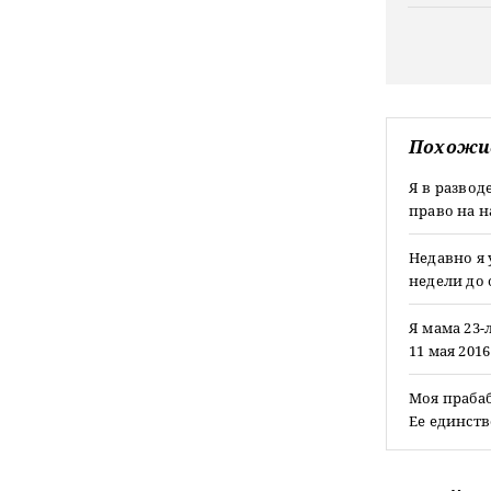
Похожи
Я в развод
право на н
Недавно я 
недели до 
Я мама 23
11 мая 201
Моя прабаб
Ее единств