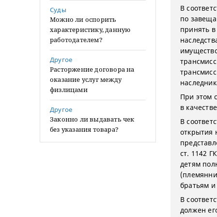
В соответс
Суды
по завеща
Можно ли оспорить
принять в
характеристику, данную
работодателем?
наследства
имущество
Другое
трансмисс
Расторжение договора на
трансмисс
оказание услуг между
наследник
физлицами
При этом с
в качеств
Другое
Законно ли выдавать чек
В соответс
без указания товара?
открытия 
представл
ст. 1142 Г
детям пол
(племянни
братьям и
В соответс
должен ег