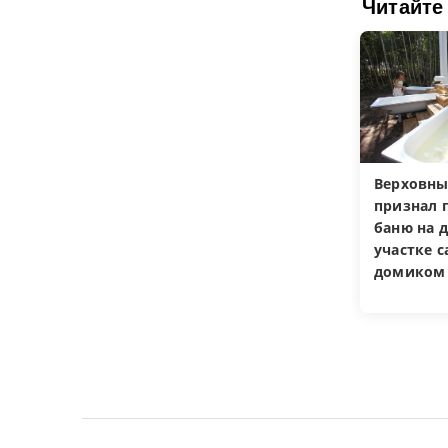
Читайте
Верховны
признал 
баню на 
участке 
домиком