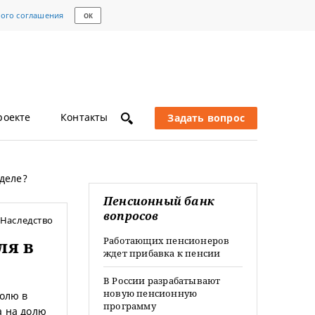
кого соглашения
ОК
роекте
Контакты
Задать вопрос
деле?
Пенсионный банк
вопросов
Наследство
Работающих пенсионеров
ля в
ждет прибавка к пенсии
В России разрабатывают
новую пенсионную
долю в
программу
а на долю