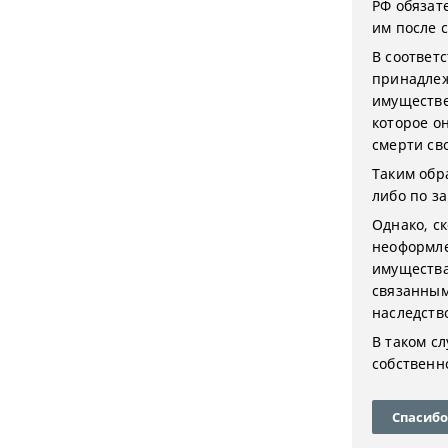
РФ обязат
им после 
В соответс
принадлеж
имуществе
которое о
смерти св
Таким обр
либо по з
Однако, с
неоформле
имущества
связанным
наследств
В таком с
собственн
Спасибо