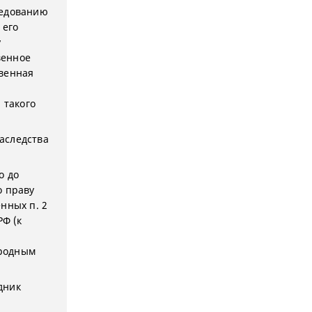
следованию
 его
у
венное
твенная
й
 такого
наследства
о до
о праву
нных п. 2
РФ (к
юродным
дник