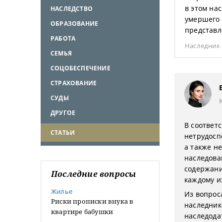
в этом на
НАСЛЕДСТВО
умершего 
ОБРАЗОВАНИЕ
представл
РАБОТА
Наследник
СЕМЬЯ
СОЦОБЕСПЕЧЕНИЕ
СТРАХОВАНИЕ
СУДЫ
ДРУГОЕ
В соответ
СТАТЬИ
нетрудосп
а также н
наследован
содержани
Последние вопросы
каждому и
Жилье
Из вопрос
Риски прописки внука в
наследник
квартире бабушки
наследода