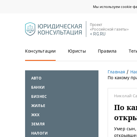
Мы используем cookie-ф
Проект
«Российской газеты»
< RG.RU
Консультации
Юристы
Правила
Тег
Главная
На
По какому пр
АВТО
БАНКИ
Николай С
БИЗНЕС
По ка
ЖИЛЬЕ
ЖКХ
откр
ЗЕМЛЯ
Умер сын,
НАЛОГИ
открывшем