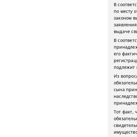
В соответс
по месту 
законом в
заявления
выдаче св
В соответс
принадлеж
его факти
регистрац
подлежит 
Из вопрос
обязатель
сына прин
наследств
принадлеж
Тот факт, 
обязатель
свидетель
имущество,