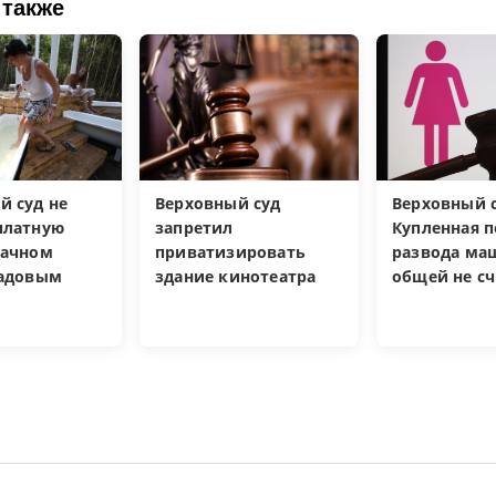
 также
й суд не
Верховный суд
Верховный с
платную
запретил
Купленная п
дачном
приватизировать
развода ма
садовым
здание кинотеатра
общей не сч