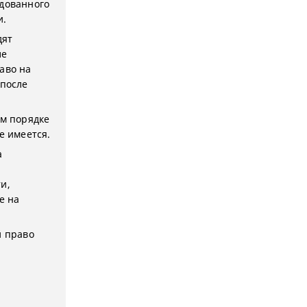
едованного
и.
дят
ле
аво на
 после
ом порядке
е имеется.
а
и,
е на
й право