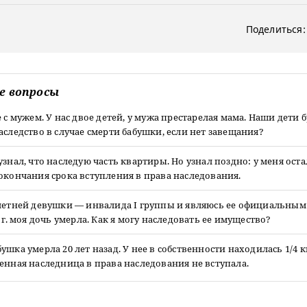
Поделиться:
е вопросы
е с мужем. У нас двое детей, у мужа престарелая мама. Наши дети 
аследство в случае смерти бабушки, если нет завещания?
узнал, что наследую часть квартиры. Но узнал поздно: у меня оста
окончания срока вступления в права наследования.
-летней девушки — инвалида I группы и являюсь ее официальным
6 г. моя дочь умерла. Как я могу наследовать ее имущество?
ушка умерла 20 лет назад. У нее в собственности находилась 1/4 
енная наследница в права наследования не вступала.