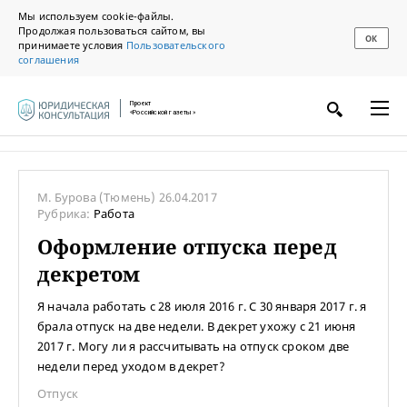
Мы используем cookie-файлы.
Продолжая пользоваться сайтом, вы
ОК
принимаете условия
Пользовательского
соглашения
Проект
«Российской газеты»
М. Бурова
(Тюмень)
26.04.2017
Рубрика:
Работа
Оформление отпуска перед
декретом
Я начала работать с 28 июля 2016 г. С 30 января 2017 г. я
брала отпуск на две недели. В декрет ухожу с 21 июня
2017 г. Могу ли я рассчитывать на отпуск сроком две
недели перед уходом в декрет?
Отпуск