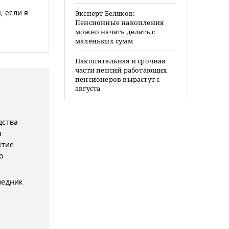
, если я
Эксперт Беляков:
Пенсионные накопления
можно начать делать с
маленьких сумм
Накопительная и срочная
части пенсий работающих
пенсионеров вырастут с
августа
дства
я
ятие
о
следник