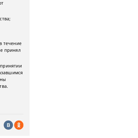
от
ства;
 в течение
же принял
 принятии
казавшимся
ины
тва.