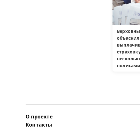
Верховны
объяснил
выплачив
страховку
несколь
полисам
О проекте
Контакты