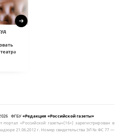
Next
суд
Верховный суд:
ВС РФ объясни
Купленная после
возмещать ра
овать
развода машина
цене при возв
отеатра
общей не считается
сложного това
–2026 ФГБУ
«Редакция «Российской газеты»
т-портал «Российской газеты»(16+) зарегистрирован в
адзоре 21.06.2012 г. Номер свидетельства ЭЛ № ФС 77 —