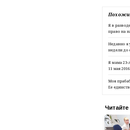
Похожи
Я в развод
право на н
Недавно я 
недели до 
Я мама 23
11 мая 201
Моя прабаб
Ее единств
Читайте