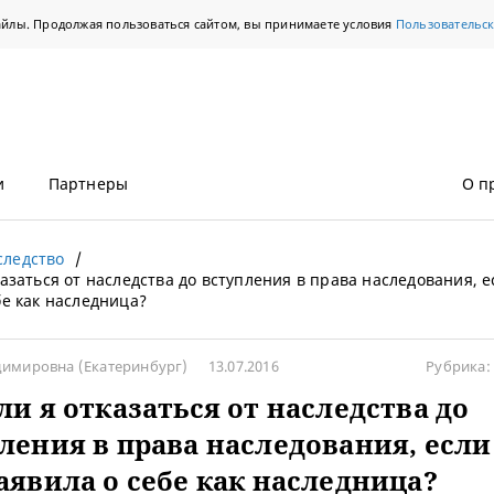
айлы. Продолжая пользоваться сайтом, вы принимаете условия
Пользовательс
и
Партнеры
О п
следство
казаться от наследства до вступления в права наследования, е
бе как наследница?
димировна
(Екатеринбург)
13.07.2016
Рубрика:
ли я отказаться от наследства до
ления в права наследования, если
аявила о себе как наследница?