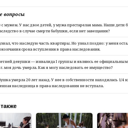
е вопросы
е с мужем. У нас двое детей, у мужа престарелая мама. Наши дети 
аследство в случае смерти бабушки, если нет завещания?
узнал, что наследую часть квартиры. Но узнал поздно: у меня оста
окончания срока вступления в права наследования.
-летней девушки — инвалида I группы и являюсь ее официальным
6 г. моя дочь умерла. Как я могу наследовать ее имущество?
ушка умерла 20 лет назад. У нее в собственности находилась 1/4 
енная наследница в права наследования не вступала.
 также