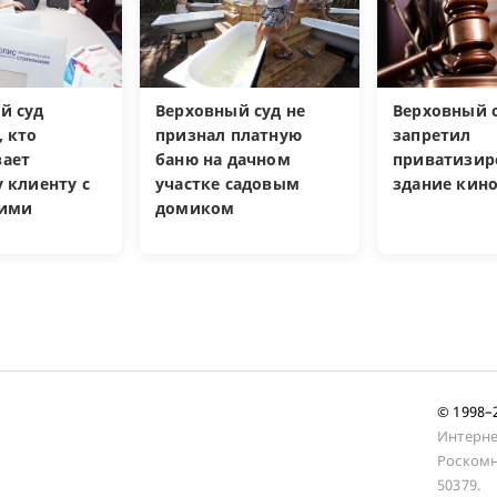
й суд
Верховный суд не
Верховный 
, кто
признал платную
запретил
ает
баню на дачном
приватизир
 клиенту с
участке садовым
здание кин
кими
домиком
и
© 1998
Интерне
Роскомн
50379.