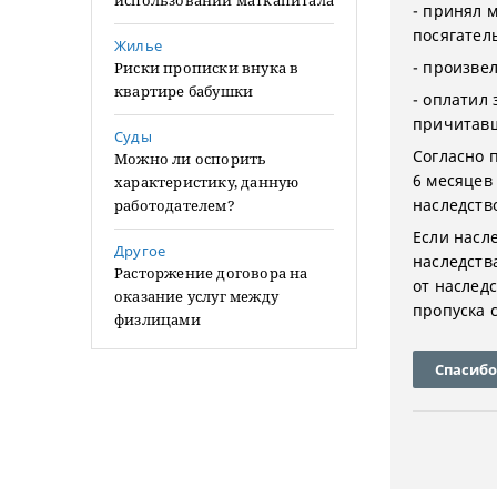
использовании маткапитала
- принял 
посягател
Жилье
- произве
Риски прописки внука в
квартире бабушки
- оплатил 
причитавш
Суды
Согласно п
Можно ли оспорить
6 месяцев 
характеристику, данную
наследств
работодателем?
Если насл
Другое
наследств
Расторжение договора на
от наслед
оказание услуг между
пропуска 
физлицами
Спасибо