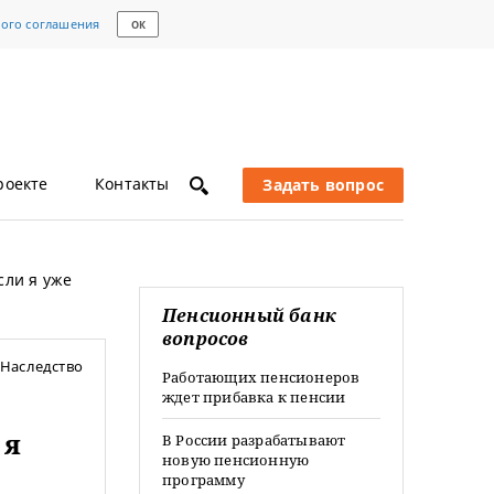
кого соглашения
ОК
роекте
Контакты
Задать вопрос
сли я уже
Пенсионный банк
вопросов
Наследство
Работающих пенсионеров
ждет прибавка к пенсии
 я
В России разрабатывают
новую пенсионную
программу