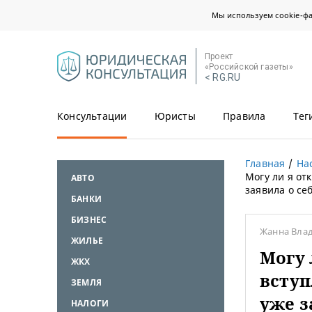
Мы используем cookie-ф
Проект
«Российской газеты»
< RG.RU
Консультации
Юристы
Правила
Тег
Главная
На
Могу ли я от
АВТО
заявила о се
БАНКИ
БИЗНЕС
Жанна Вла
ЖИЛЬЕ
Могу 
ЖКХ
вступ
ЗЕМЛЯ
уже з
НАЛОГИ