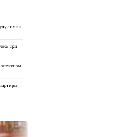
будут иметь
лось три
 опекуном.
квартиры.