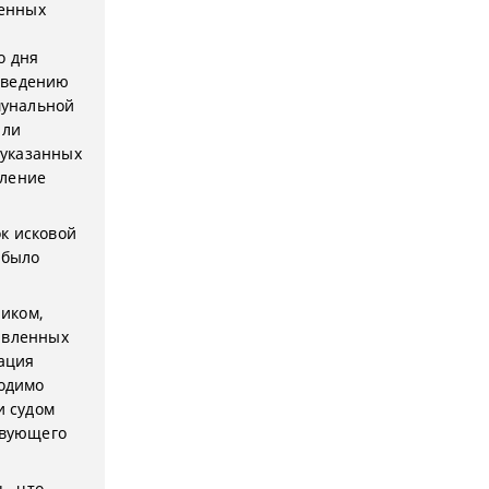
денных
е
о дня
введению
мунальной
или
 указанных
вление
ок исковой
 было
чиком,
явленных
зация
ходимо
и судом
твующего
, что