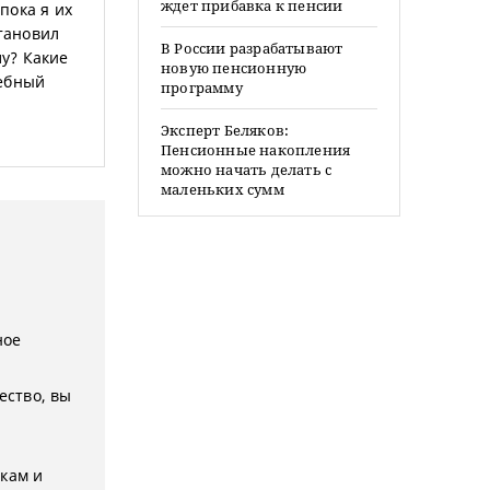
ждет прибавка к пенсии
пока я их
становил
В России разрабатывают
лу? Какие
новую пенсионную
дебный
программу
Эксперт Беляков:
Пенсионные накопления
можно начать делать с
маленьких сумм
ное
ество, вы
икам и