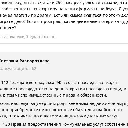
илконтору, мне насчитали 250 тыс. руб. долгов и сказали, что 
, собственность на квартиру на меня оформлять не будут. Я у
 начал платить по долгам. Есть ли смысл судиться по этому де
грать дело? Если я проиграю, какие денежные потери за су
 понесу?
ные платежи
,
Задолженность
Светлана Разворотнева
Консультаций: 262
 1112 Гражданского кодекса РФ в состав наследства входят
авшие наследодателю на день открытия наследства вещи, и
, в том числе имущественные права и обязанности.
азом, наследуя за умершим родственникам недвижимое имущ
нно приобретаете неисполненные обязательства бывшего
ика, в том числе по оплате жилищно-коммунальных услуг.
п. 120 Правил предоставления коммунальных услуг собственн