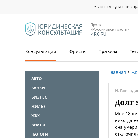
Мы используем cookie-ф
Проект
«Российской газеты»
< RG.RU
Консультации
Юристы
Правила
Тег
Главная
ЖК
АВТО
БАНКИ
И. Воевод
БИЗНЕС
Долг 
ЖИЛЬЕ
Мне 18 ле
ЖКХ
никогда н
ЗЕМЛЯ
она умерл
отключили
НАЛОГИ