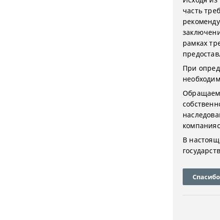
часть тре
рекоменду
заключени
рамках тр
предостав
При опред
необходим
Обращаем 
собственн
наследова
компанияс
В настоящ
государст
Спасибо