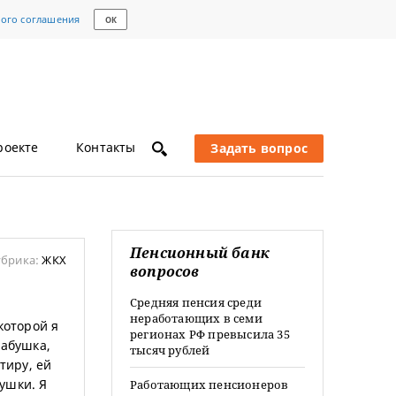
кого соглашения
ОК
роекте
Контакты
Задать вопрос
Пенсионный банк
убрика:
ЖКХ
вопросов
Средняя пенсия среди
неработающих в семи
которой я
регионах РФ превысила 35
бабушка,
тысяч рублей
тиру, ей
ушки. Я
Работающих пенсионеров