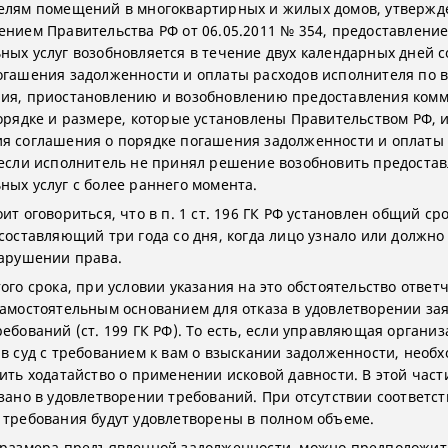
елям помещений в многоквартирных и жилых домов, утверж
ением Правительства РФ от 06.05.2011 № 354, предоставлени
ных услуг возобновляется в течение двух календарных дней с
огашения задолженности и оплаты расходов исполнителя по 
ия, приостановлению и возобновлению предоставления ком
порядке и размере, которые установлены Правительством РФ, 
я соглашения о порядке погашения задолженности и оплаты
 если исполнитель не принял решение возобновить предоста
ных услуг с более раннего момента.
ит оговориться, что в п. 1 ст. 196 ГК РФ установлен общий ср
 составляющий три года со дня, когда лицо узнало или должно
нарушении права.
ого срока, при условии указания на это обстоятельство ответ
самостоятельным основанием для отказа в удовлетворении за
ребований (ст. 199 ГК РФ). То есть, если управляющая органи
 в суд с требованием к вам о взыскании задолженности, необ
вить ходатайство о применении исковой давности. В этой част
азано в удовлетворении требований. При отсутствии соответс
 требования будут удовлетворены в полном объеме.
 размера предъявленной задолженности, можно предположить