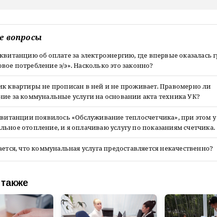
е вопросы
квитанцию об оплате за электроэнергию, где впервые оказалась 
ое потребление э/э». Насколько это законно?
ик квартиры не прописан в ней и не проживает. Правомерно ли
ние за коммунальные услуги на основании акта техника УК?
квитанции появилось «Обслуживание теплосчетчика», при этом у
ьное отопление, и я оплачиваю услугу по показаниям счетчика.
ается, что коммунальная услуга предоставляется некачественно?
 также