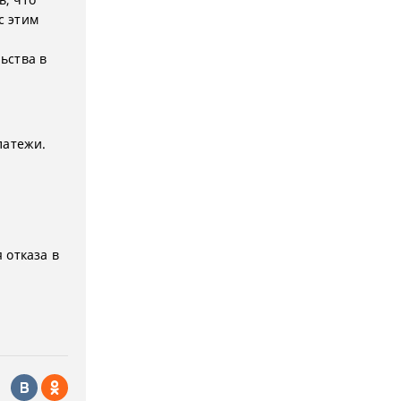
с этим
ьства в
латежи.
я
 отказа в