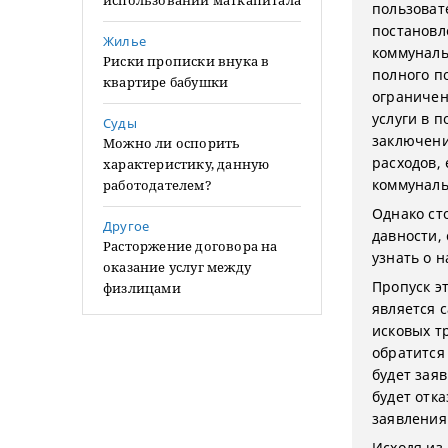
использовании маткапитала
пользоват
постановл
Жилье
коммуналь
Риски прописки внука в
полного п
квартире бабушки
ограничен
услуги в 
Суды
заключени
Можно ли оспорить
расходов,
характеристику, данную
коммуналь
работодателем?
Однако сто
Другое
давности,
Расторжение договора на
узнать о 
оказание услуг между
Пропуск эт
физлицами
является 
исковых т
обратится
будет зая
будет отк
заявления
Исходя из