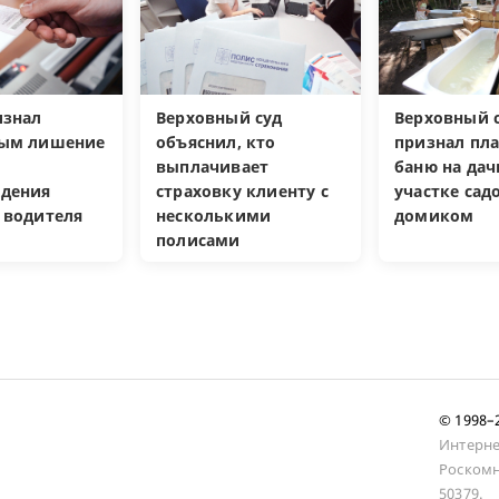
изнал
Верховный суд
Верховный с
ным лишение
объяснил, кто
признал пл
выплачивает
баню на да
дения
страховку клиенту с
участке са
 водителя
несколькими
домиком
полисами
© 1998
Интерне
Роскомн
50379.