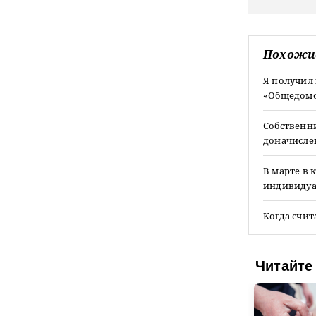
Похожи
Я получил 
«Общедомов
Собственн
доначисле
В марте в 
индивидуал
Когда счит
Читайте