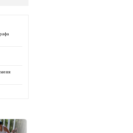
графа
 меня