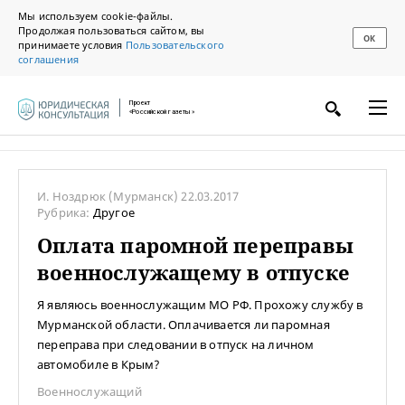
Мы используем cookie-файлы.
Продолжая пользоваться сайтом, вы
ОК
принимаете условия
Пользовательского
соглашения
Проект
«Российской газеты»
И. Ноздрюк
(Мурманск)
22.03.2017
Рубрика:
Другое
Оплата паромной переправы
военнослужащему в отпуске
Я являюсь военнослужащим МО РФ. Прохожу службу в
Мурманской области. Оплачивается ли паромная
переправа при следовании в отпуск на личном
автомобиле в Крым?
Военнослужащий