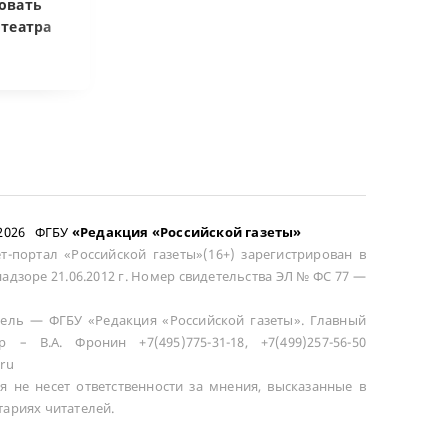
овать
развода машина
цене при возв
отеатра
общей не считается
сложного това
–2026 ФГБУ
«Редакция «Российской газеты»
т-портал «Российской газеты»(16+) зарегистрирован в
адзоре 21.06.2012 г. Номер свидетельства ЭЛ № ФС 77 —
ель — ФГБУ «Редакция «Российской газеты». Главный
р – В.А. Фронин +7(495)775-31-18, +7(499)257-56-50
ru
я не несет ответственности за мнения, высказанные в
ариях читателей.