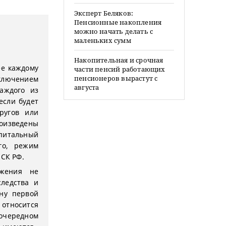
Эксперт Беляков:
Пенсионные накопления
можно начать делать с
маленьких сумм
Накопительная и срочная
ее каждому
части пенсий работающих
пенсионеров вырастут с
сключением
августа
аждого из
если будет
ругов или
роизведены
апитальный
го, режим
 СК РФ.
ожения не
следства и
ну первой
 относится
оочередном