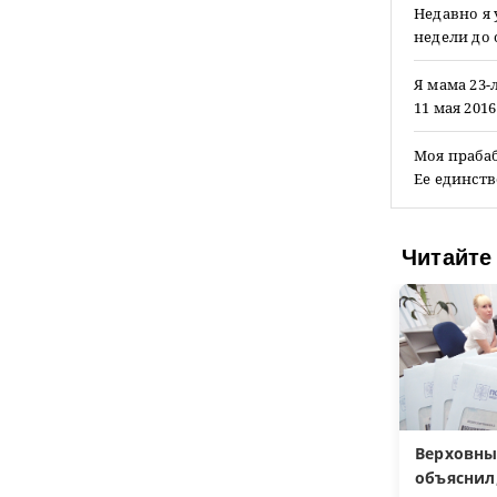
Недавно я 
недели до 
Я мама 23
11 мая 201
Моя прабаб
Ее единств
Читайте
Верховны
объяснил