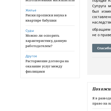
использовании маткапитала
порядке н
Супруга м
Жилье
был изме
Риски прописки внука в
составле
квартире бабушки
наследств
обращаем 
Суды
не о прав
Можно ли оспорить
характеристику, данную
работодателем?
Спасибо
Другое
Расторжение договора на
оказание услуг между
физлицами
Похожи
Я в развод
право на н