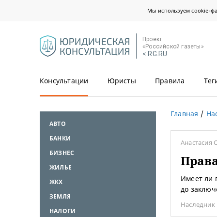
Мы используем cookie-ф
Проект
«Российской газеты»
< RG.RU
Консультации
Юристы
Правила
Тег
Главная
На
АВТО
БАНКИ
Анастасия 
БИЗНЕС
Права
ЖИЛЬЕ
Имеет ли 
ЖКХ
до заключ
ЗЕМЛЯ
Наследник
НАЛОГИ