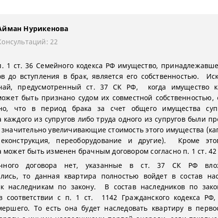
Айман Нурикенова
Консультаций: 22
п. 1 ст. 36 Семейного кодекса РФ имущество, принадлежавш
ов до вступления в брак, является его собственностью. И
учай, предусмотренный ст. 37 СК РФ, когда имущество к
может быть признано судом их совместной собственностью, 
ено, что в период брака за счет общего имущества суп
 каждого из супругов либо труда одного из супругов были п
 значительно увеличивающие стоимость этого имущества (к
реконструкция, переоборудование и другие). Кроме это
 может быть изменен брачным договором согласно п. 1 ст. 42
чного договора нет, указанные в ст. 37 СК РФ вл
лись, то данная квартира полностью войдет в состав на
 к наследникам по закону. В состав наследников по зако
в соответствии с п. 1 ст. 1142 Гражданского кодекса РФ,
мершего. То есть она будет наследовать квартиру в перв