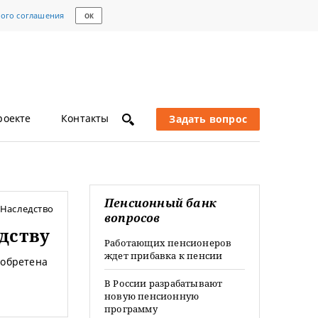
кого соглашения
ОК
роекте
Контакты
Задать вопрос
Пенсионный банк
Наследство
вопросов
дству
Работающих пенсионеров
ждет прибавка к пенсии
иобретена
В России разрабатывают
новую пенсионную
программу