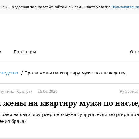
айлы. Продолжая пользоваться сайтом, вы принимаете условия
Пользовательс
и
Партнеры
О п
следство
Права жены на квартиру мужа по наследству
Ступина
(Сургут)
25.06.2020
Рубрика:
 жены на квартиру мужа по насле
право на квартиру умершего мужа супруга, если квартира пр
ения брака?