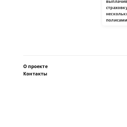
выплачив
страховку
несколь
полисам
О проекте
Контакты