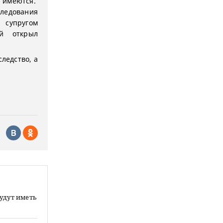
е имеются.
следования
 супругом
ый открыл
ледство, а
будут иметь