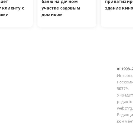
ает
баню на дачном
приватизир
 клиенту с
участке садовым
здание кин
кими
домиком
и
© 1998
Интерне
Роскомн
50379.
Учредит
редакто
web@rg.
Редакци
коммент