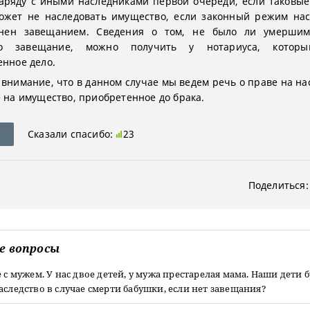
аряду с иными наследниками первой очереди, если таковы
ожет не наследовать имущество, если законный режим на
нен завещанием. Сведения о том, не было ли умершим
но завещание, можно получить у нотариуса, котор
енное дело.
внимание, что в данном случае мы ведем речь о праве на нас
е на имущество, приобретенное до брака.
Сказали спасибо:
23
Поделиться:
е вопросы
е с мужем. У нас двое детей, у мужа престарелая мама. Наши дети 
аследство в случае смерти бабушки, если нет завещания?