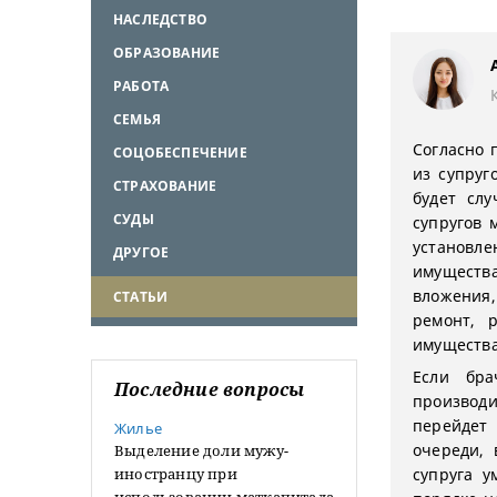
НАСЛЕДСТВО
ОБРАЗОВАНИЕ
РАБОТА
СЕМЬЯ
Согласно 
СОЦОБЕСПЕЧЕНИЕ
из супруг
СТРАХОВАНИЕ
будет сл
СУДЫ
супругов 
установл
ДРУГОЕ
имущества
вложения,
СТАТЬИ
ремонт, 
имущества
Если бра
Последние вопросы
производи
перейдет
Жилье
очереди, 
Выделение доли мужу-
иностранцу при
супруга у