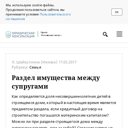
Мы используем cookie-файлы.
Продолжая пользоваться сайтом, вы
ОК
принимаете условия
Пользовательского
соглашения
Проект
«Российской газеты»
Л. Шайхуллина
(Ижевск)
17.03.2017
Рубрика:
Семья
Раздел имущества между
супругами
Как определяется доля несовершеннолетних детей в
строящемся доме, который в настоящее время является
предметом раздела, если кредитный договор на
строительство погашался материнским капиталом?
Можно ли при разделе строящегося дома между
супругами оставить дом за собой? Согласие супруг не