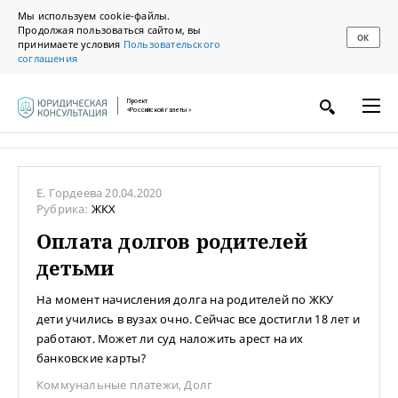
Мы используем cookie-файлы.
Продолжая пользоваться сайтом, вы
ОК
принимаете условия
Пользовательского
соглашения
Проект
«Российской газеты»
Е. Гордеева
20.04.2020
Рубрика:
ЖКХ
Оплата долгов родителей
детьми
На момент начисления долга на родителей по ЖКУ
дети учились в вузах очно. Сейчас все достигли 18 лет и
работают. Может ли суд наложить арест на их
банковские карты?
Коммунальные платежи
,
Долг