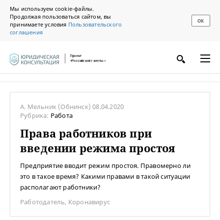
Мы используем cookie-файлы.
Продолжая пользоваться сайтом, вы
ОК
принимаете условия
Пользовательского
соглашения
Проект
«Российской газеты»
А. Мельник
(Обнинск)
08.04.2020
Рубрика:
Работа
Права работников при
введении режима простоя
Предприятие вводит режим простоя. Правомерно ли
это в такое время? Какими правами в такой ситуации
располагают работники?
Работодатель
,
Коронавирус