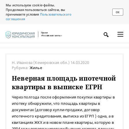
Мы используем cookie-файлы.
Продолжая пользоваться сайтом, вы
ОК
принимаете условия
Пользовательского
соглашения
Проект
«Российской газеты»
Н. Иванова
(Кемеровская обл.)
14.03.2020
Рубрика:
Жилье
Неверная площадь ипотечной
квартиры в выписке ЕГРН
Через полгода после оформления покупки квартиры в
ипотеку обнаружили, что площадь квартиры в
документах (договор купли-продажи, договор
ипотечного кредитования, выписка из ЕГРП ) одна, а в
квитанциях ЖКХ и в новом плане квартиры, которую в
2004 году перепланировали бывшие хозяева, площадь