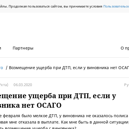
айлы. Продолжая пользоваться сайтом, вы принимаете условия
Пользовательс
и
Партнеры
О п
то
Возмещение ущерба при ДТП, если у виновника нет ОСА
Ухта)
06.03.2020
Ру
щение ущерба при ДТП, если у
вника нет ОСАГО
е февраля было мелкое ДТП, у виновника не оказалось полиса
овая мне отказала в выплате. Как мне быть в данной ситуаци
ть возмещение ущерба с виновника?