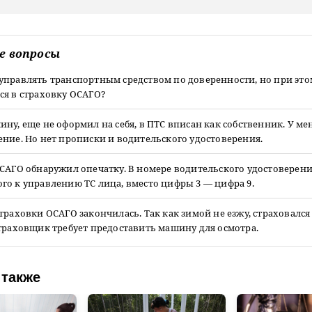
е вопросы
управлять транспортным средством по доверенности, но при это
ся в страховку ОСАГО?
ну, еще не оформил на себя, в ПТС вписан как собственник. У ме
ние. Но нет прописки и водительского удостоверения.
САГО обнаружил опечатку. В номере водительского удостоверени
о к управлению ТС лица, вместо цифры 3 — цифра 9.
траховки ОСАГО закончилась. Так как зимой не езжу, страховался 
траховщик требует предоставить машину для осмотра.
 также