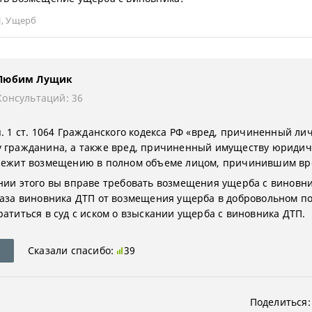
П
,
Ущерб
Любим Лущик
Консультаций: 36
п. 1 ст. 1064 Гражданского кодекса РФ «вред, причиненный ли
 гражданина, а также вред, причиненный имуществу юридич
лежит возмещению в полном объеме лицом, причинившим вр
нии этого вы вправе требовать возмещения ущерба с виновни
каза виновника ДТП от возмещения ущерба в добровольном по
ратиться в суд с иском о взыскании ущерба с виновника ДТП.
Сказали спасибо:
39
Поделиться: