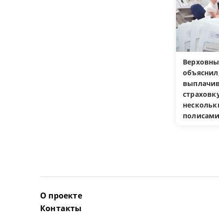
Верховны
объяснил
выплачив
страховку
несколь
полисам
О проекте
Контакты