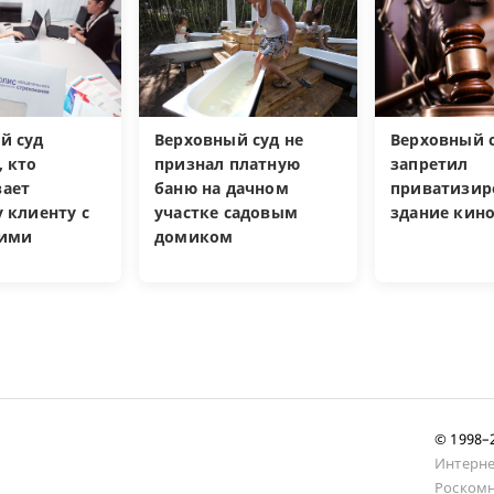
й суд
Верховный суд не
Верховный 
, кто
признал платную
запретил
ает
баню на дачном
приватизир
 клиенту с
участке садовым
здание кин
кими
домиком
и
© 1998
Интерне
Роскомн