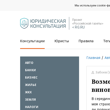
Мы используем cookie-ф
Проект
«Российской газеты»
< RG.RU
Консультации
Юристы
Правила
Тег
Главная
Ав
АВТО
БАНКИ
Д. Забоев
(
БИЗНЕС
Возме
ЖИЛЬЕ
вино
ЖКХ
В середин
ЗЕМЛЯ
моя страх
НАЛОГИ
ли получи