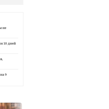
м не
ня 10 дней
я,
на 9