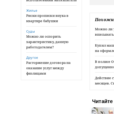
использовании маткапитала
Жилье
Риски прописки внука в
Похожи
квартире бабушки
Можно ли 
Суды
вписывать
Можно ли оспорить
характеристику, данную
Купил маши
работодателем?
на оформле
Другое
В полисе О
Расторжение договора на
допущенног
оказание услуг между
физлицами
Действие с
месяцев. С
Читайте