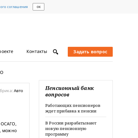
кого соглашения
ОК
роекте
Контакты
Задать вопрос
ГО
Пенсионный банк
брика:
Авто
вопросов
Работающих пенсионеров
ждет прибавка к пенсии
В России разрабатывают
 ОСАГО,
новую пенсионную
и, можно
программу