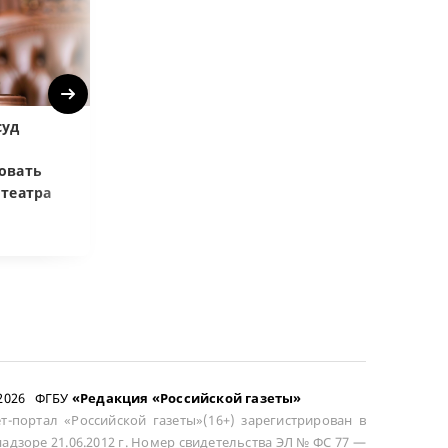
Next
суд
Верховный суд:
ВС РФ объясни
Купленная после
возмещать ра
овать
развода машина
цене при возв
отеатра
общей не считается
сложного това
–2026 ФГБУ
«Редакция «Российской газеты»
т-портал «Российской газеты»(16+) зарегистрирован в
адзоре 21.06.2012 г. Номер свидетельства ЭЛ № ФС 77 —