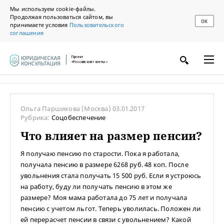
Мы используем cookie-файлы.
Продолжая пользоваться сайтом, вы
ОК
принимаете условия
Пользовательского
соглашения
Проект
«Российской газеты»
Ольга Паршикова
(Москва)
03.01.2017
Рубрика:
Соцобеспечение
Что влияет на размер пенсии?
Я получаю пенсию по старости. Пока я работала,
получала пенсию в размере 6268 руб. 48 коп. После
увольнения стала получать 15 500 руб. Если я устроюсь
на работу, буду ли получать пенсию в этом же
размере? Моя мама работала до 75 лет и получала
пенсию с учетом льгот. Теперь уволилась. Положен ли
ей перерасчет пенсии в связи с увольнением? Какой