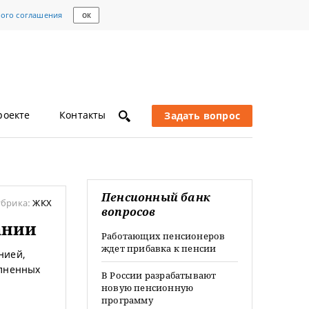
кого соглашения
ОК
роекте
Контакты
Задать вопрос
Пенсионный банк
убрика:
ЖКХ
вопросов
ании
Работающих пенсионеров
ждет прибавка к пенсии
нией,
олненных
В России разрабатывают
новую пенсионную
программу