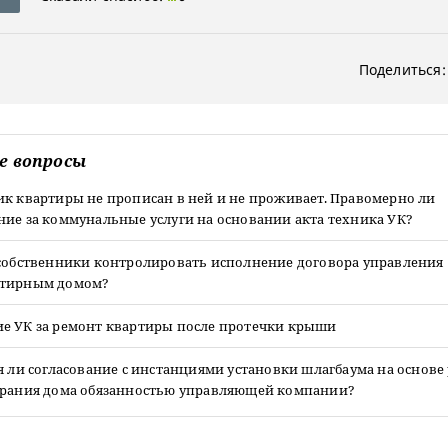
Поделиться:
е вопросы
ик квартиры не прописан в ней и не проживает. Правомерно ли
ние за коммунальные услуги на основании акта техника УК?
 собственники контролировать исполнение договора управления
ртирным домом?
е УК за ремонт квартиры после протечки крыши
я ли согласование с инстанциями установки шлагбаума на основ
брания дома обязанностью управляющей компании?