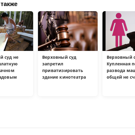
 также
й суд не
Верховный суд
Верховный с
платную
запретил
Купленная п
дачном
приватизировать
развода ма
садовым
здание кинотеатра
общей не сч