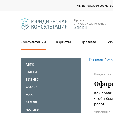
Мы используем cookie-ф
Проект
«Российской газеты»
< RG.RU
Консультации
Юристы
Правила
Тег
Главная
ЖК
АВТО
БАНКИ
Владислав
БИЗНЕС
Офор
ЖИЛЬЕ
Как прави
ЖКХ
чтобы был
ЗЕМЛЯ
работ?
НАЛОГИ
Управляющ