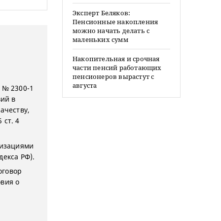
Эксперт Беляков:
Пенсионные накопления
можно начать делать с
маленьких сумм
Накопительная и срочная
части пенсий работающих
пенсионеров вырастут с
августа
 № 2300-1
вий в
ачеству,
 ст. 4
низациями
декса РФ).
оговор
овия о