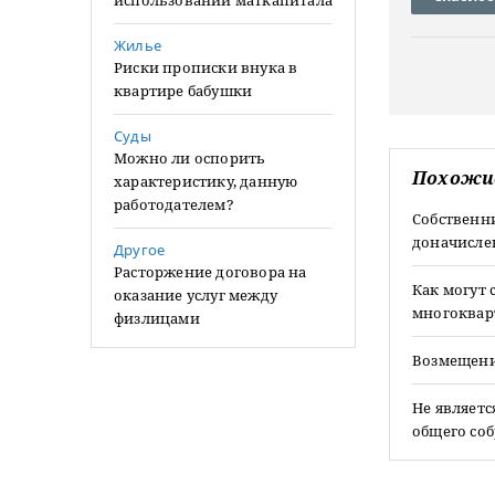
использовании маткапитала
Жилье
Риски прописки внука в
квартире бабушки
Суды
Можно ли оспорить
Похожи
характеристику, данную
работодателем?
Собственн
доначисле
Другое
Расторжение договора на
Как могут
оказание услуг между
многоква
физлицами
Возмещени
Не являетс
общего со