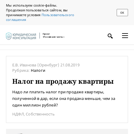
Мы используем cookie-файлы.
Продолжая пользоваться сайтом, вы
ОК
принимаете условия
Пользовательского
соглашения
Проект
«Российской газеты»
Е.В. Иванова
(Оренбург)
21.08.2019
Рубрика:
Налоги
Налог на продажу квартиры
Надо ли платить налог при продаже квартиры,
полученной в дар, если она продана меньше, чем за
один миллион рублей?
НДФЛ
,
Собственность