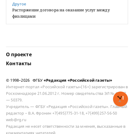
Другое
Расторжение договора на оказание услуг между
физлицами
О проекте
Контакты
© 1998–2026 ФГБУ
«Редакция «Российской газеты»
Интернет-портал «Российской газеты»(16+) зарегистрирован в
Роскомнадзоре 21.06.2012 г. Номер свидетельства ЭЛ № ФС 77
— 50379.
Учредитель — ФГБУ «Редакция «Российской газеты». Главный
редактор – В.А. Фронин +7(495)775-31-18, +7(499)257-56-50
web@rg.ru
Редакция не несет ответственности за мнения, высказанные в
комментариях читателей.