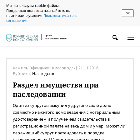
Мы используем cookie-файлы.
Продолжая пользоваться сайтом, вы
ОК
принимаете условия
Пользовательского
соглашения
Проект
«Российской газеты»
Камиль Эфендиев
(Кисловодск)
21.11.2016
Рубрика:
Наследство
Раздел имущества при
наследовании
Один из супругов выкупил у другого свою долю
совместно нажитого домовладения с нотариальным
удостоверением и получением свидетельства в
регистрационной палате на весь дом и умер. Может ли
переживший супруг претендовать в порядке
наследования на 1/2 доли этого дома, как на