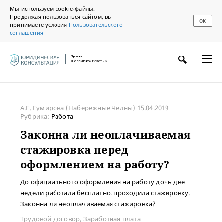
Мы используем cookie-файлы.
Продолжая пользоваться сайтом, вы
ОК
принимаете условия
Пользовательского
соглашения
Проект
«Российской газеты»
А.Г. Гумирова
(Набережные Челны)
15.04.2019
Рубрика:
Работа
Законна ли неоплачиваемая
стажировка перед
оформлением на работу?
До официального оформления на работу дочь две
недели работала бесплатно, проходила стажировку.
Законна ли неоплачиваемая стажировка?
Трудовой договор
,
Заработная плата