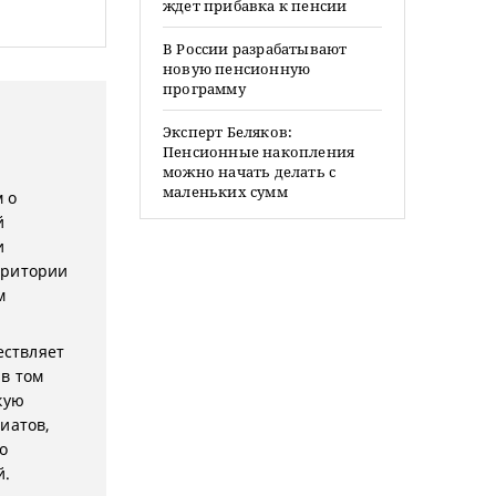
ждет прибавка к пенсии
В России разрабатывают
новую пенсионную
программу
Эксперт Беляков:
Пенсионные накопления
можно начать делать с
маленьких сумм
 о
й
и
рритории
м
ествляет
в том
кую
иатов,
о
й.