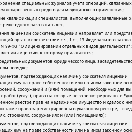
 хранения специальных журналов учета операций, связанных
м лекарственных средств для медицинского применения;
ие квалификации специалистов, выполняющих заявленные р
не реже одного раза в пять лет.
ения лицензии соискатель лицензии направляет или представ
ющий орган в соответствии с ч. 1 ст. 13 Федерального закона
1 N 99-ФЗ "О лицензировании отдельных видов деятельности"
авлении лицензии, к которому прилагаются:
чредительных документов юридического лица, засвидетельств
ном порядке;
окументов, подтверждающих наличие у соискателя лицензии
ащих ему на праве собственности или на ином законном осн
троений, сооружений и (или) помещений, необходимых для в
х работ (услуг), права на которые не зарегистрированы в Ед
венном реестре прав на недвижимое имущество и сделок с ни
сли такие права зарегистрированы в указанном реестре, - све
иях, строениях, сооружениях и (или) помещениях);
окументов, подтверждающих наличие у соискателя лицензии
ащих ему на праве собственности или на ином законном осн