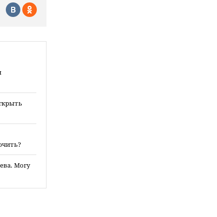
и
ткрыть
ючить?
ева. Могу