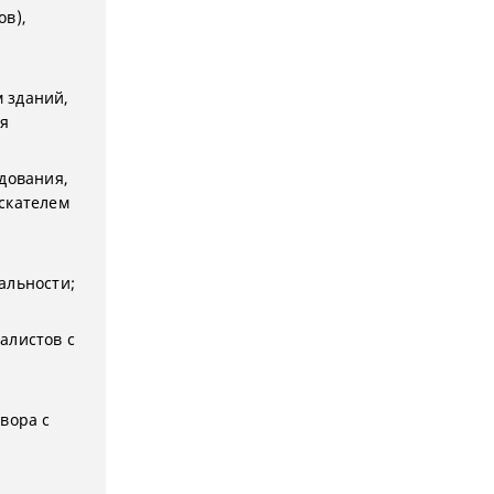
ов),
 зданий,
ия
дования,
скателем
альности;
алистов с
вора с