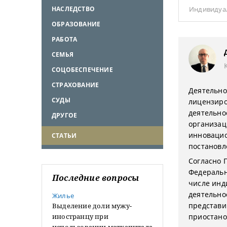
НАСЛЕДСТВО
Индивидуа
ОБРАЗОВАНИЕ
РАБОТА
СЕМЬЯ
СОЦОБЕСПЕЧЕНИЕ
СТРАХОВАНИЕ
Деятельно
СУДЫ
лицензиро
деятельно
ДРУГОЕ
организац
инновацио
СТАТЬИ
постановл
Согласно 
Федеральн
Последние вопросы
числе инд
деятельно
Жилье
представи
Выделение доли мужу-
иностранцу при
приостано