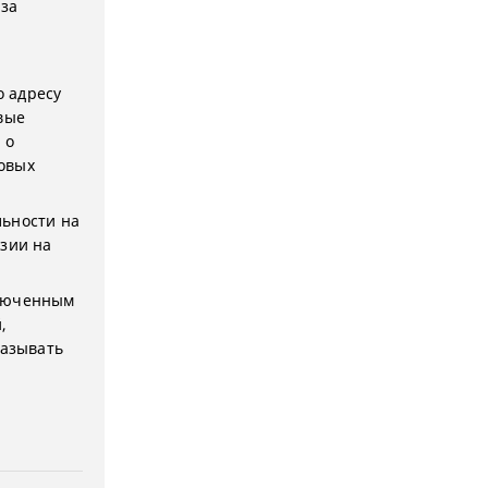
 за
 адресу
вые
 о
овых
льности на
нзии на
ключенным
,
казывать