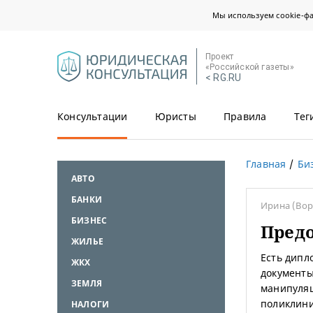
Мы используем cookie-ф
Проект
«Российской газеты»
< RG.RU
Консультации
Юристы
Правила
Тег
Главная
Би
АВТО
БАНКИ
Ирина
(Во
БИЗНЕС
Предо
ЖИЛЬЕ
Есть дипл
ЖКХ
документы
ЗЕМЛЯ
манипуляц
поликлини
НАЛОГИ