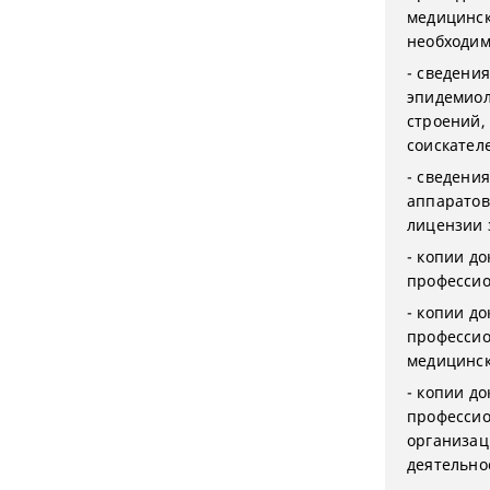
медицинск
необходим
- сведени
эпидемиол
строений,
соискател
- сведени
аппаратов
лицензии 
- копии д
профессио
- копии д
профессио
медицинск
- копии д
профессио
организац
деятельно