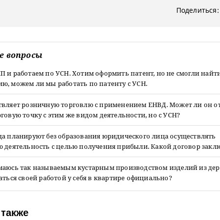
Поделиться:
е вопросы
 и работаем по УСН. Хотим оформить патент, но не смогли найт
ю, можем ли мы работать по патенту с УСН.
твляет розничную торговлю с применением ЕНВД. Может ли он о
говую точку с этим же видом деятельности, но с УСН?
ца планируют без образования юридического лица осуществлять
ю деятельность с целью получения прибыли. Какой договор закл
маюсь так называемым кустарным производством изделий из дер
аться своей работой у себя в квартире официально?
 также