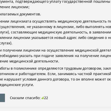
окумента, подтверждающего уплату государственной пошлины
ление лицензии;
рилагаемых документов.
ении лицензиата осуществлять медицинскую деятельность по
осуществления, не указанному в лицензии, либо выполнять но
слуги), составляющие медицинскую деятельность, в заявлении
лении лицензии указывается новый адрес либо сведения о н
слугах).
ри получении лицензии на осуществление медицинской деяте
необходимо указать при подаче заявления на получение лице
ение медицинской деятельности.
аботы в поликлинике определяются трудовым договором, за
отником и работодателем. Если, занимаясь частной практикой
не нарушает условия данного договора, то он вполне может о
едицинские услуги.
Сказали спасибо:
22