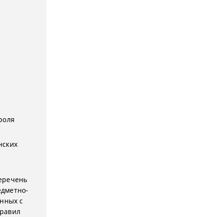
роля
нских
еречень
едметно-
анных с
правил