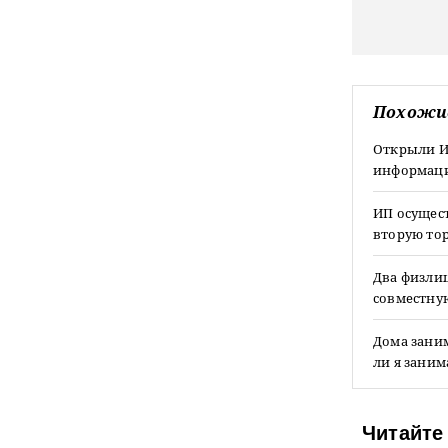
Похожи
Открыли ИП
информаци
ИП осущес
вторую тор
Два физли
совместну
Дома зани
ли я заним
Читайте