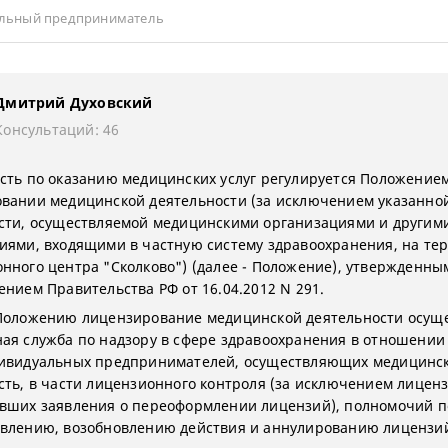
льный предприниматель
Дмитрий Духовский
Консультаций: 46
сть по оказанию медицинских услуг регулируется Положением
вании медицинской деятельности (за исключением указанно
сти, осуществляемой медицинскими организациями и другим
иями, входящими в частную систему здравоохранения, на те
нного центра "Сколково") (далее - Положение), утвержденны
ением Правительства РФ от 16.04.2012 N 291.
Положению лицензирование медицинской деятельности осущ
ая служба по надзору в сфере здравоохранения в отношении 
ивидуальных предпринимателей, осуществляющих медицинс
сть, в части лицензионного контроля (за исключением лиценз
вших заявления о переоформлении лицензий), полномочий п
влению, возобновлению действия и аннулированию лицензи