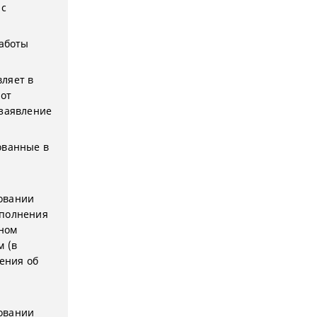
 с
аботы
ляет в
 от
 заявление
ованные в
овании
ыполнения
ином
м (в
дения об
овании