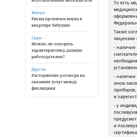
использовании маткапитала
То есть м
медицинск
Жилье
оформлени
Риски прописки внука в
Федеральн
квартире бабушки
Также сог
Суды
лицензии 
Можно ли оспорить
- наличие
характеристику, данную
соискател
работодателем?
необходим
установле
Другое
Расторжение договора на
- наличие
оказание услуг между
ином зако
физлицами
приборов,
и зарегис
- у индив
послевузо
предусмот
и послеву
сертифика