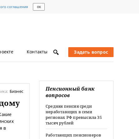
кого соглашения
ОК
роекте
Контакты
Задать вопрос
Пенсионный банк
ика:
Бизнес
вопросов
 дому
Средняя пенсия среди
неработающих в семи
Какие
регионах РФ превысила 35
инских
тысяч рублей
я в
Работающих пенсионеров