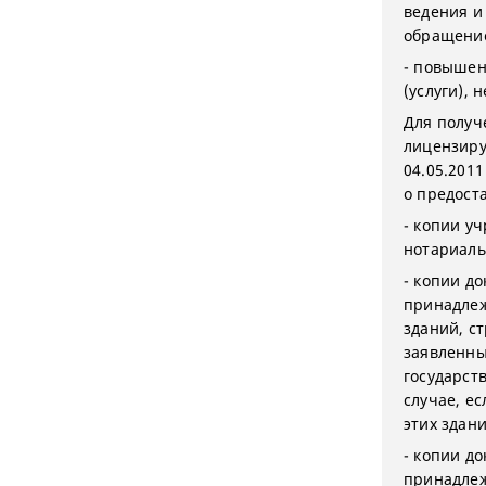
ведения и
обращение
- повышен
(услуги), 
Для получ
лицензиру
04.05.201
о предост
- копии у
нотариаль
- копии д
принадлеж
зданий, с
заявленны
государст
случае, е
этих здан
- копии д
принадлеж