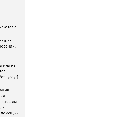
ь
искателю
ежащих
новании,
и или на
тов,
т (услуг)
ания,
ия,
с высшим
, и
 помощь -