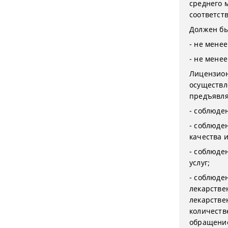
среднего 
соответст
Должен бы
- не мене
- не мене
Лицензион
осуществл
предъявля
- соблюде
- соблюде
качества 
- соблюде
услуг;
- соблюде
лекарстве
лекарстве
количеств
обращение