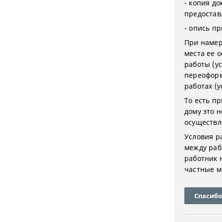
- копия д
предостав
- опись п
При намер
места ее 
работы (у
переоформ
работах (у
То есть п
дому это 
осуществл
Условия р
между раб
работник 
частные м
Спасибо