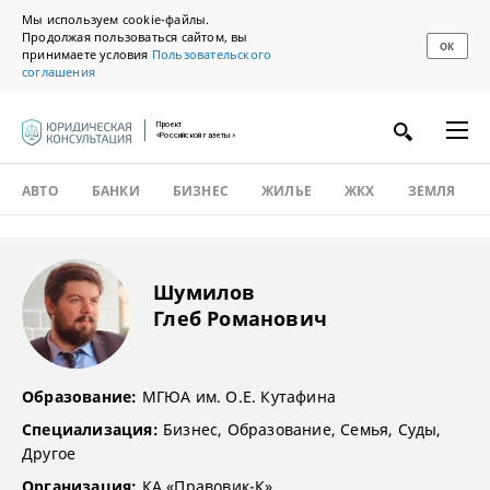
Мы используем cookie-файлы.
Продолжая пользоваться сайтом, вы
ОК
принимаете условия
Пользовательского
соглашения
Проект
«Российской газеты»
АВТО
БАНКИ
БИЗНЕС
ЖИЛЬЕ
ЖКХ
ЗЕМЛЯ
Шумилов
Глеб Романович
Образование:
МГЮА им. О.Е. Кутафина
Специализация:
Бизнес, Образование, Семья, Суды,
Другое
Организация:
КА «Правовик-К»