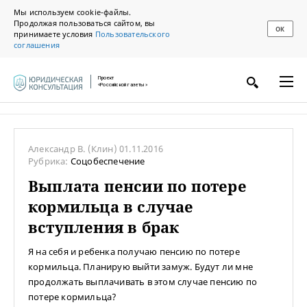
Мы используем cookie-файлы.
Продолжая пользоваться сайтом, вы
ОК
принимаете условия
Пользовательского
соглашения
Проект
«Российской газеты»
Александр В.
(Клин)
01.11.2016
Рубрика:
Соцобеспечение
Выплата пенсии по потере
кормильца в случае
вступления в брак
Я на себя и ребенка получаю пенсию по потере
кормильца. Планирую выйти замуж. Будут ли мне
продолжать выплачивать в этом случае пенсию по
потере кормильца?