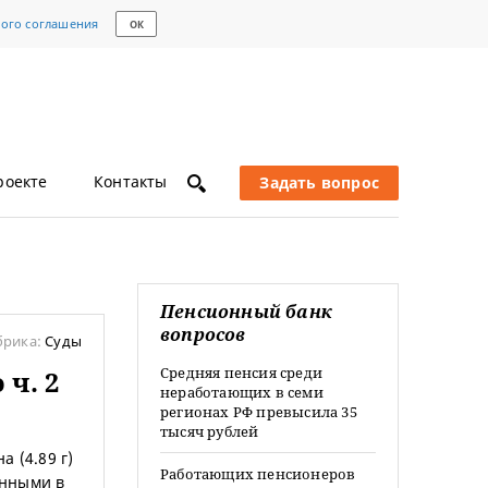
кого соглашения
ОК
роекте
Контакты
Задать вопрос
Пенсионный банк
вопросов
брика:
Суды
Средняя пенсия среди
ч. 2
неработающих в семи
регионах РФ превысила 35
тысяч рублей
а (4.89 г)
Работающих пенсионеров
енными в