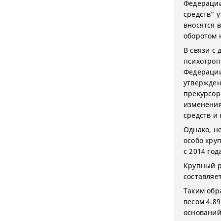
Федерации
средств" 
вносятся 
оборотом 
В связи с
психотроп
Федерации
утвержден
прекурсор
изменения
средств и 
Однако, н
особо кру
с 2014 го
Крупный р
составляе
Таким обр
весом 4.89
оснований