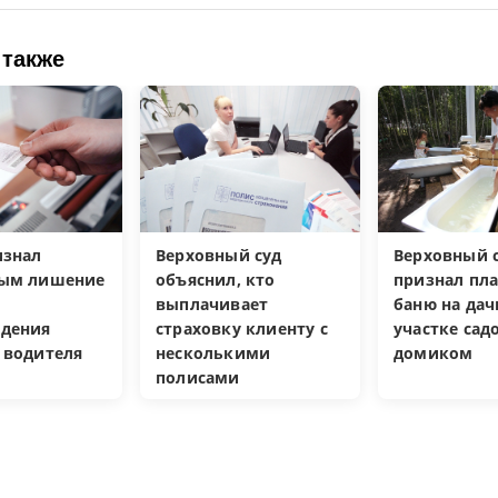
 также
изнал
Верховный суд
Верховный с
ным лишение
объяснил, кто
признал пл
выплачивает
баню на да
дения
страховку клиенту с
участке са
 водителя
несколькими
домиком
полисами