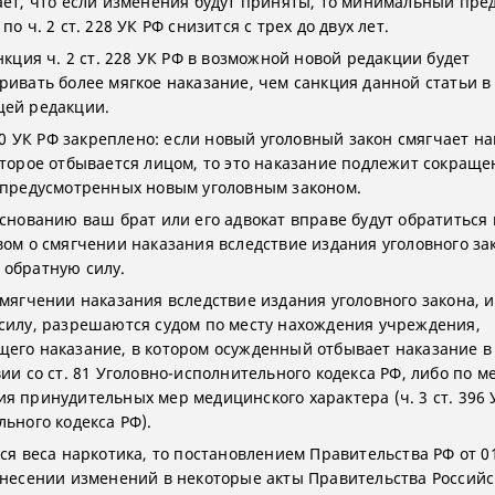
ает, что если изменения будут приняты, то минимальный пре
по ч. 2 ст. 228 УК РФ снизится с трех до двух лет.
нкция ч. 2 ст. 228 УК РФ в возможной новой редакции будет
ривать более мягкое наказание, чем санкция данной статьи в
ей редакции.
 10 УК РФ закреплено: если новый уголовный закон смягчает н
оторое отбывается лицом, то это наказание подлежит сокращ
 предусмотренных новым уголовным законом.
снованию ваш брат или его адвокат вправе будут обратиться в
вом о смягчении наказания вследствие издания уголовного за
обратную силу.
смягчении наказания вследствие издания уголовного закона,
силу, разрешаются судом по месту нахождения учреждения,
его наказание, в котором осужденный отбывает наказание в
ии со ст. 81 Уголовно-исполнительного кодекса РФ, либо по м
я принудительных мер медицинского характера (ч. 3 ст. 396 
льного кодекса РФ).
тся веса наркотика, то постановлением Правительства РФ от 0
внесении изменений в некоторые акты Правительства Российс