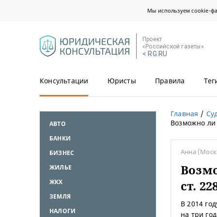
Мы используем cookie-ф
Проект
«Российской газеты»
< RG.RU
Консультации
Юристы
Правила
Тег
Главная
Су
Возможно ли 
АВТО
БАНКИ
Анна
(Моск
БИЗНЕС
Возмо
ЖИЛЬЕ
ЖКХ
ст. 2
ЗЕМЛЯ
В 2014 год
НАЛОГИ
на три го