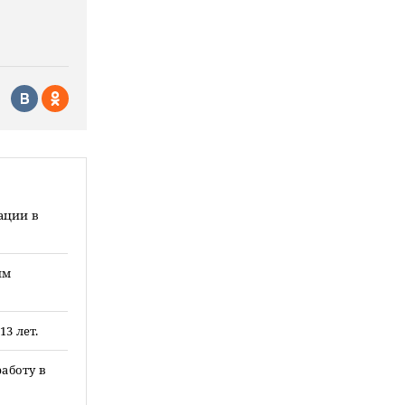
ации в
им
3 лет.
аботу в