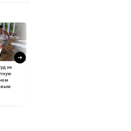
Next
уд не
Верховный суд
Верховный суд
атную
запретил
Купленная пос
чном
приватизировать
развода маши
довым
здание кинотеатра
общей не счит