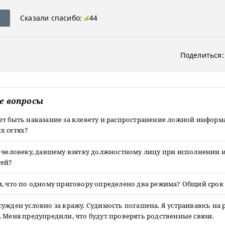
Сказали спасибо:
44
Поделиться:
е вопросы
ет быть наказание за клевету и распространение ложной информ
х сетях?
т человеку, давшему взятку должностному лицу при исполнении 
тей?
, что по одному приговору определено два режима? Общий срок 1
ужден условно за кражу. Судимость погашена. Я устраиваюсь на р
 Меня предупредили, что будут проверять родственные связи.