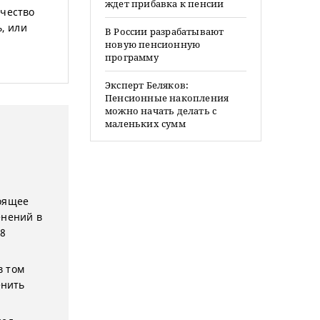
ждет прибавка к пенсии
ичество
, или
В России разрабатывают
новую пенсионную
программу
Эксперт Беляков:
Пенсионные накопления
можно начать делать с
маленьких сумм
тоящее
енений в
98
в том
енить