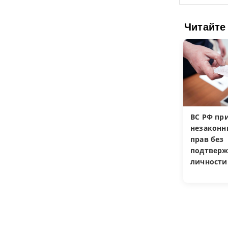
Читайте
ВС РФ пр
незакон
прав без
подтверж
личности