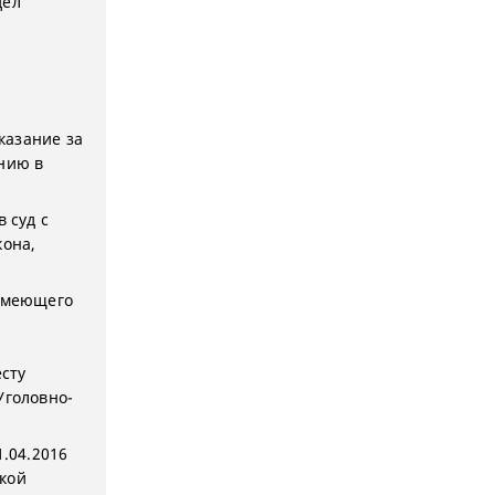
дел
аказание за
ению в
 суд с
кона,
 имеющего
есту
Уголовно-
1.04.2016
кой