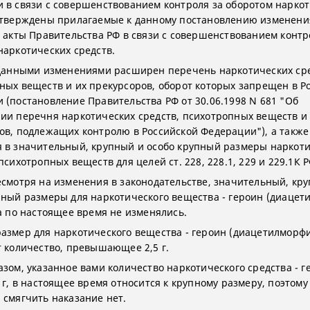
 в связи с совершенствованием контроля за оборотом нарко
утверждены прилагаемые к данному постановлению изменени
в акты Правительства РФ в связи с совершенствованием контр
наркотических средств.
 данными изменениями расширен перечень наркотических сре
ных веществ и их прекурсоров, оборот которых запрещен в Р
 (постановление Правительства РФ от 30.06.1998 N 681 "Об
ии перечня наркотических средств, психотропных веществ и
ов, подлежащих контролю в Российской Федерации"), а такж
 в значительный, крупный и особо крупный размеры наркот
психотропных веществ для целей ст. 228, 228.1, 229 и 229.1К Р
есмотря на изменения в законодательстве, значительный, кр
пный размеры для наркотического вещества - героин (диацет
да по настоящее время не изменялись.
азмер для наркотического вещества - героин (диацетилморф
т количество, превышающее 2,5 г.
азом, указанное вами количество наркотического средства - г
 г, в настоящее время относится к крупному размеру, поэтому
 смягчить наказание нет.