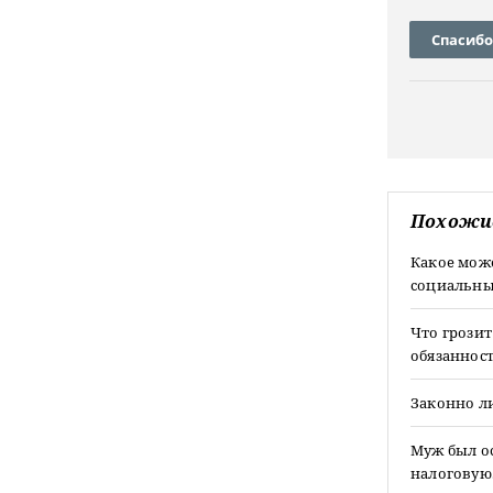
Спасибо
Похожи
Какое мож
социальны
Что грози
обязаннос
Законно ли
Муж был ос
налоговую.