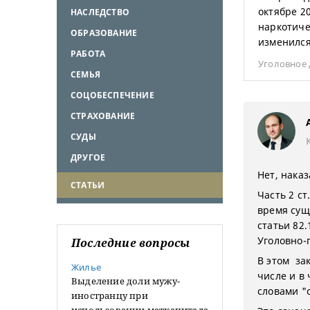
октябре 2
НАСЛЕДСТВО
наркотиче
ОБРАЗОВАНИЕ
изменился
РАБОТА
Уголовное 
СЕМЬЯ
СОЦОБЕСПЕЧЕНИЕ
СТРАХОВАНИЕ
СУДЫ
ДРУГОЕ
Нет, нака
СТАТЬИ
Часть 2 ст
время сущ
статьи 82
Уголовно-
Последние вопросы
В этом за
Жилье
числе и в 
Выделение доли мужу-
словами "о
иностранцу при