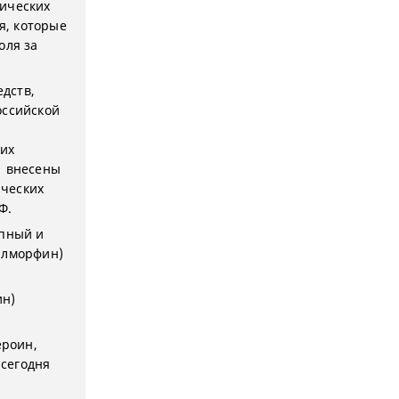
тических
я, которые
оля за
дств,
оссийской
 их
е внесены
ических
Ф.
упный и
илморфин)
ин)
ероин,
 сегодня