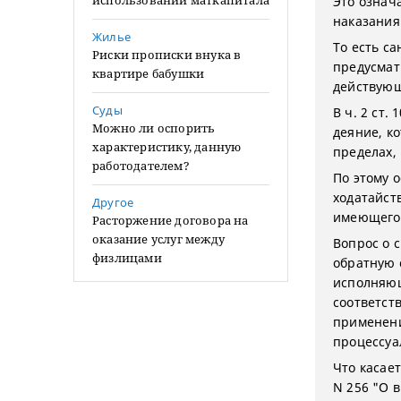
использовании маткапитала
Это означ
наказания 
Жилье
То есть са
Риски прописки внука в
предусмат
квартире бабушки
действующ
Суды
В ч. 2 ст.
Можно ли оспорить
деяние, к
характеристику, данную
пределах,
работодателем?
По этому о
ходатайст
Другое
имеющего 
Расторжение договора на
оказание услуг между
Вопрос о 
физлицами
обратную 
исполняющ
соответств
применени
процессуа
Что касае
N 256 "О 