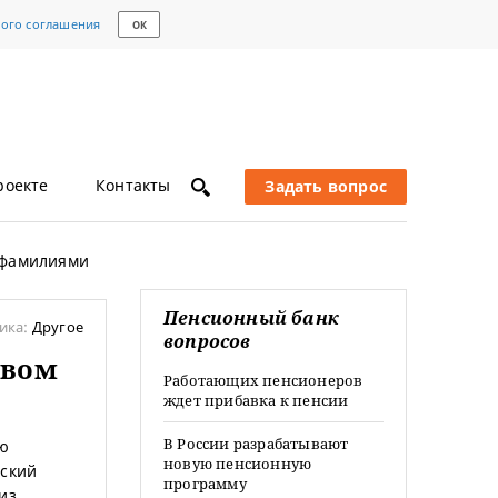
кого соглашения
ОК
роекте
Контакты
Задать вопрос
 фамилиями
Пенсионный банк
ика:
Другое
вопросов
твом
Работающих пенсионеров
ждет прибавка к пенсии
В России разрабатывают
ую
новую пенсионную
йский
программу
из