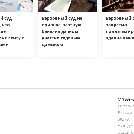
й суд
Верховный суд не
Верховный 
, кто
признал платную
запретил
ает
баню на дачном
приватизир
 клиенту с
участке садовым
здание кин
кими
домиком
и
© 1998
Интерне
Роскомн
50379.
Учредит
редакто