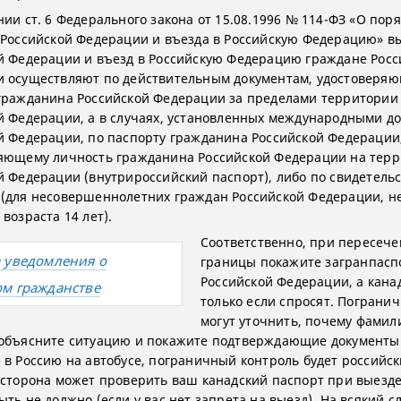
нии ст. 6 Федерального закона от 15.08.1996 № 114-ФЗ «О пор
 Российской Федерации и въезда в Российскую Федерацию» в
й Федерации и въезд в Российскую Федерацию граждане Росс
 осуществляют по действительным документам, удостоверя
гражданина Российской Федерации за пределами территории
й Федерации, а в случаях, установленных международными д
й Федерации, по паспорту гражданина Российской Федерации
яющему личность гражданина Российской Федерации на тер
й Федерации (внутрироссийский паспорт), либо по свидетельс
(для несовершеннолетних граждан Российской Федерации, н
возраста 14 лет).
Соответственно, при пересеч
 уведомления о
границы покажите загранпасп
Российской Федерации, а кана
м гражданстве
только если спросят. Пограни
могут уточнить, почему фамил
объясните ситуацию и покажите подтверждающие документы.
 в Россию на автобусе, пограничный контроль будет российск
 сторона может проверить ваш канадский паспорт при выезде 
ть не должно (если у вас нет запрета на выезд). На всякий с