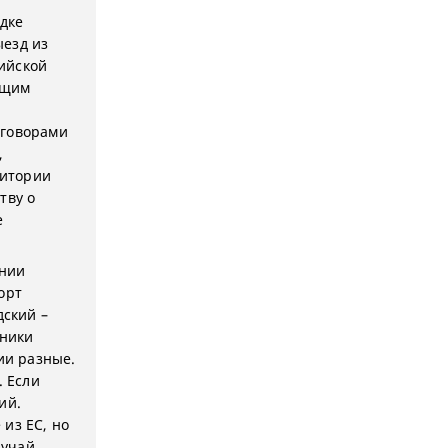
ядке
ыезд из
ийской
ющим
оговорами
,
ритории
тву о
е
ении
орт
дский –
чники
ии разные.
 Если
ий.
из ЕС, но
лучай