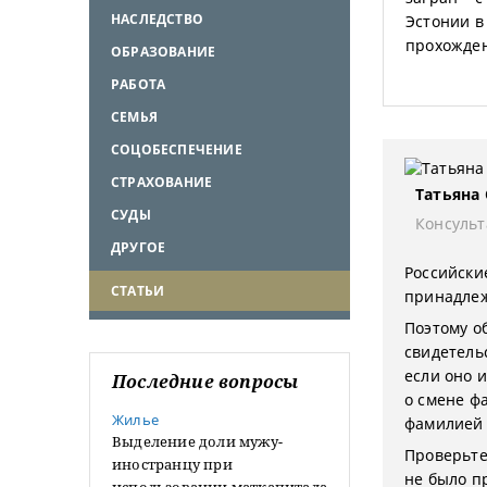
НАСЛЕДСТВО
Эстонии в
прохожден
ОБРАЗОВАНИЕ
РАБОТА
СЕМЬЯ
СОЦОБЕСПЕЧЕНИЕ
СТРАХОВАНИЕ
Татьяна
СУДЫ
Консульт
ДРУГОЕ
Российски
СТАТЬИ
принадлеж
Поэтому о
свидетель
если оно 
Последние вопросы
о смене ф
Жилье
фамилией 
Выделение доли мужу-
Проверьте
иностранцу при
не было п