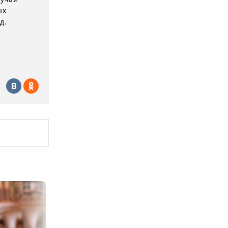
ых
д.