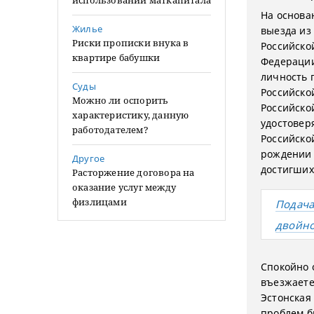
использовании маткапитала
На основа
Жилье
выезда из
Риски прописки внука в
Российско
квартире бабушки
Федерации
личность 
Суды
Российско
Можно ли оспорить
Российско
характеристику, данную
удостовер
работодателем?
Российско
рождении 
Другое
достигших 
Расторжение договора на
оказание услуг между
физлицами
Подача
двойно
Спокойно 
въезжаете
Эстонская
проблем бы