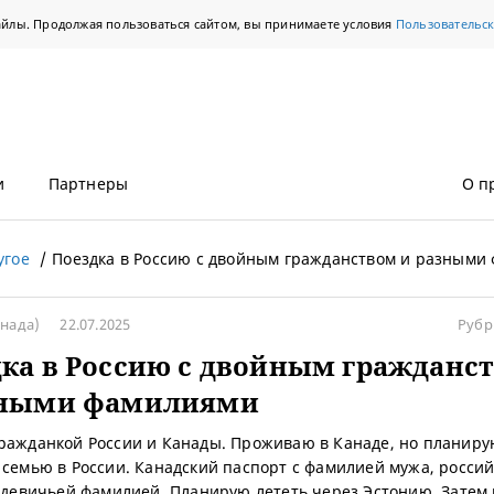
айлы. Продолжая пользоваться сайтом, вы принимаете условия
Пользовательс
и
Партнеры
О п
угое
Поездка в Россию с двойным гражданством и разными
анада)
22.07.2025
Рубр
ка в Россию с двойным гражданс
зными фамилиями
ражданкой России и Канады. Проживаю в Канаде, но планир
 семью в России. Канадский паспорт с фамилией мужа, росси
с девичьей фамилией. Планирую лететь через Эстонию. Затем 