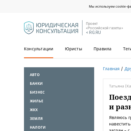
Мы используем cookie-ф
Проект
«Российской газеты»
< RG.RU
Консультации
Юристы
Правила
Тег
Главная
Др
АВТО
БАНКИ
Татьяна
(К
БИЗНЕС
Поезд
ЖИЛЬЕ
и ра
ЖКХ
Являюсь г
ЗЕМЛЯ
навестить
НАЛОГИ
загран – 