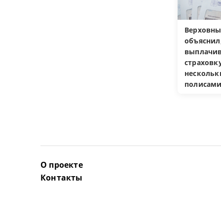
Верховны
объяснил
выплачив
страховку
несколь
полисам
О проекте
Контакты