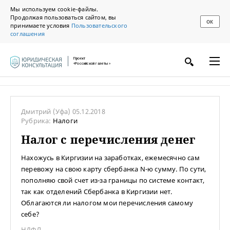
Мы используем cookie-файлы.
Продолжая пользоваться сайтом, вы
ОК
принимаете условия
Пользовательского
соглашения
Проект
«Российской газеты»
Дмитрий
(Уфа)
05.12.2018
Рубрика:
Налоги
Налог с перечисления денег
Нахожусь в Киргизии на заработках, ежемесячно сам
перевожу на свою карту сбербанка N-ю сумму. По сути,
пополняю свой счет из-за границы по системе контакт,
так как отделений Сбербанка в Киргизии нет.
Облагаются ли налогом мои перечисления самому
себе?
НДФЛ