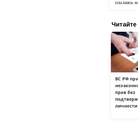
ссылаясь н
Читайте
ВС РФ пр
незакон
прав без
подтверж
личности