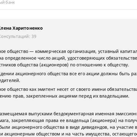
ый банк
Елена Харитоненко
Консультаций: 39
ое общество — коммерческая организация, уставный капитал
на определенное число акций, удостоверяющих обязательств
стников общества (акционеров) по отношению к обществу.
дении акционерного общества все его акции должны быть р
едителей.
ое общество как эмитент несет от своего имени обязательств
ению прав, закрепленных акциями перед их владельцами.
азмещаемая выпусками бездокументарная именная эмиссион
мага, закрепляющая права ее владельца (акционера) на полу
были акционерного общества в виде дивидендов, на участие 
и акционерным обществом и на часть имущества, остающего