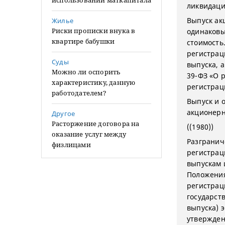
использовании маткапитала
ликвидаци
Выпуск ак
Жилье
Риски прописки внука в
одинаковы
квартире бабушки
стоимость
регистрац
Суды
выпуска, а
Можно ли оспорить
39-ФЗ «О 
характеристику, данную
регистрац
работодателем?
Выпуск и 
акционерн
Другое
Расторжение договора на
((1980))
оказание услуг между
Разгранич
физлицами
регистрац
выпускам 
Положения
регистрац
государст
выпуска) 
утвержден