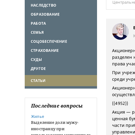
Центральн
НАСЛЕДСТВО
ОБРАЗОВАНИЕ
РАБОТА
СЕМЬЯ
СОЦОБЕСПЕЧЕНИЕ
Акционерн
СТРАХОВАНИЕ
разделен 
СУДЫ
права уча
ДРУГОЕ
При учреж
среди учр
СТАТЬИ
Акционерн
осуществл
((4952))
Последние вопросы
Акция — р
Жилье
ценная бу
Выделение доли мужу-
части при
иностранцу при
управлени