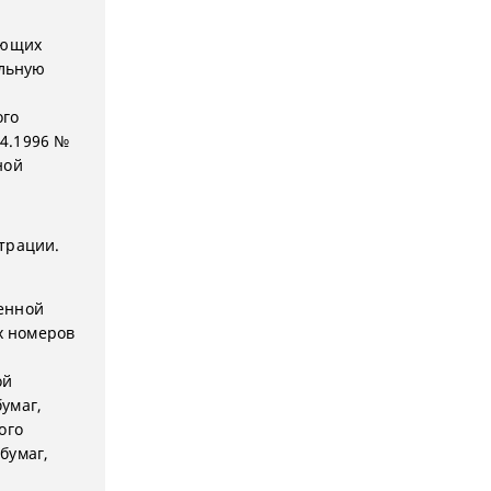
яющих
альную
ого
04.1996 №
ной
и
трации.
енной
х номеров
ой
умаг,
ого
бумаг,