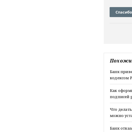
Спасибо
Похожи
Банк прив
кодексом Р
Как оформи
подписей р
Что делать
можно уста
Банк отка