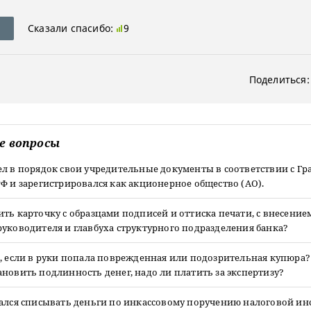
Сказали спасибо:
9
Поделиться:
е вопросы
ел в порядок свои учредительные документы в соответствии с Г
Ф и зарегистрировался как акционерное общество (АО).
ть карточку с образцами подписей и оттиска печати, с внесением
уководителя и главбуха структурного подразделения банка?
, если в руки попала поврежденная или подозрительная купюра? 
новить подлинность денег, надо ли платить за экспертизу?
зался списывать деньги по инкассовому поручению налоговой ин