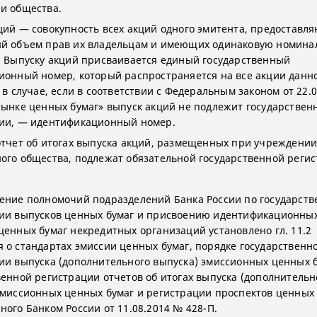
и общества.
ций — совокупность всех акций одного эмитента, предоставл
й объем прав их владельцам и имеющих одинаковую номин
. Выпуску акций присваивается единый государственный
ионный номер, который распространяется на все акции данн
 в случае, если в соответствии с Федеральным законом от 22.
рынке ценных бумаг» выпуск акций не подлежит государствен
ии, — идентификационный номер.
отчет об итогах выпуска акций, размещенных при учреждени
ого общества, подлежат обязательной государственной регис
ение полномочий подразделений Банка России по государств
ии выпусков ценных бумаг и присвоению идентификационны
ценных бумаг некредитных организаций установлено гл. 11.2
 о стандартах эмиссии ценных бумаг, порядке государственн
ии выпуска (дополнительного выпуска) эмиссионных ценных б
венной регистрации отчетов об итогах выпуска (дополнительн
эмиссионных ценных бумаг и регистрации проспектов ценных 
ного Банком России от 11.08.2014 № 428-П.