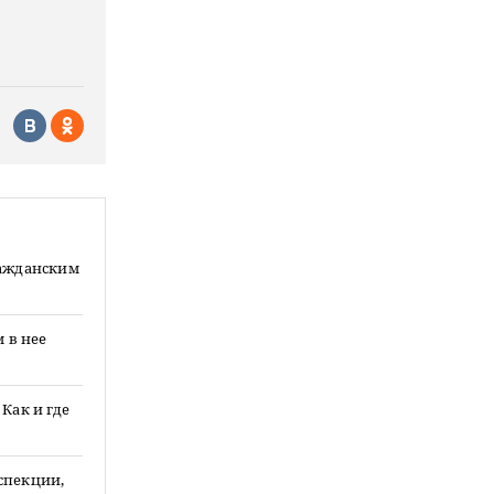
ражданским
 в нее
Как и где
спекции,