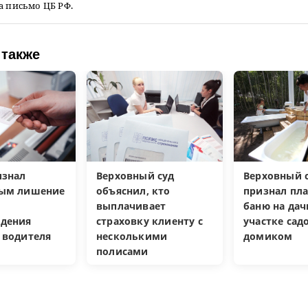
а письмо ЦБ РФ.
 также
изнал
Верховный суд
Верховный с
ным лишение
объяснил, кто
признал пл
выплачивает
баню на да
дения
страховку клиенту с
участке са
 водителя
несколькими
домиком
полисами