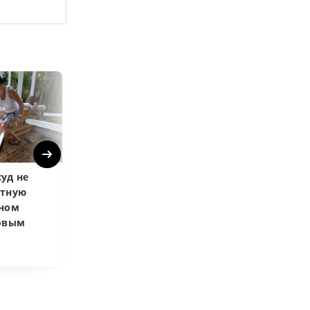
Next
уд не
Верховный суд
Верховный суд
атную
запретил
Купленная пос
чном
приватизировать
развода маши
довым
здание кинотеатра
общей не счит