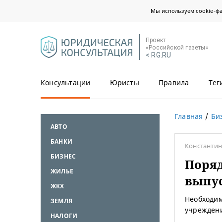
Мы используем cookie-ф
Проект
«Российской газеты»
< RG.RU
Консультации
Юристы
Правила
Тег
Главная
Би
АВТО
БАНКИ
Константи
БИЗНЕС
Поряд
ЖИЛЬЕ
выпу
ЖКХ
Необходим
ЗЕМЛЯ
учреждени
НАЛОГИ