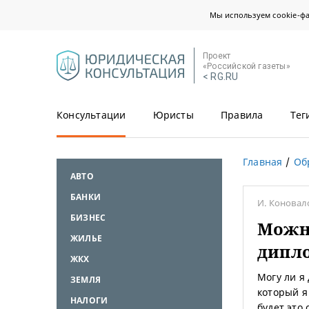
Мы используем cookie-ф
Проект
«Российской газеты»
< RG.RU
Консультации
Юристы
Правила
Тег
Главная
Об
АВТО
БАНКИ
И. Конова
БИЗНЕС
Можно
ЖИЛЬЕ
дипл
ЖКХ
Могу ли я
ЗЕМЛЯ
который я
НАЛОГИ
будет это