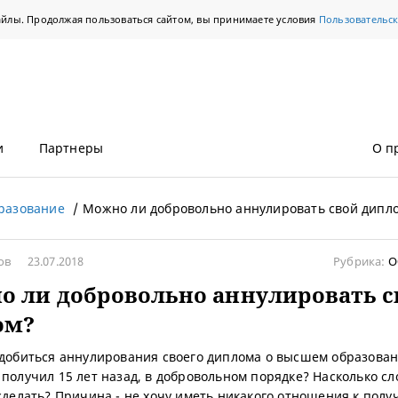
айлы. Продолжая пользоваться сайтом, вы принимаете условия
Пользовательс
и
Партнеры
О п
разование
Можно ли добровольно аннулировать свой дипл
лов
23.07.2018
Рубрика:
О
 ли добровольно аннулировать с
ом?
 добиться аннулирования своего диплома о высшем образован
 получил 15 лет назад, в добровольном порядке? Насколько с
 сделать? Причина - не хочу иметь никакого отношения к пол