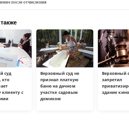
ление после отчисления
 также
й суд
Верховный суд не
Верховный 
, кто
признал платную
запретил
ает
баню на дачном
приватизир
 клиенту с
участке садовым
здание кин
кими
домиком
и