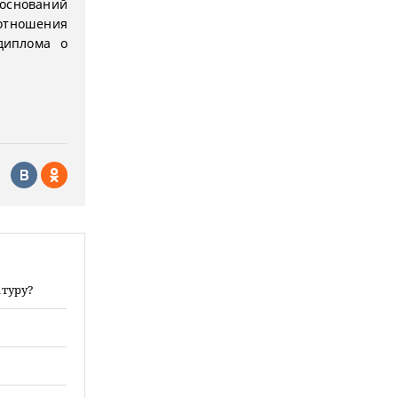
оснований
 отношения
диплома о
атуру?