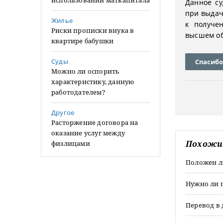
использовании маткапитала
Данное с
при выдач
Жилье
к получе
Риски прописки внука в
высшем о
квартире бабушки
Суды
Спасибо
Можно ли оспорить
характеристику, данную
работодателем?
Другое
Расторжение договора на
оказание услуг между
Похожи
физлицами
Положен л
Нужно ли п
Перевод в 