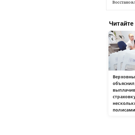
Восстанов
Читайте
Верховны
объяснил
выплачив
страховку
несколь
полисам