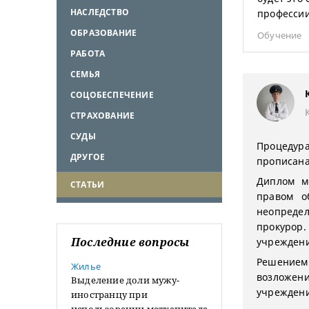
НАСЛЕДСТВО
профессии
ОБРАЗОВАНИЕ
Обучение
РАБОТА
СЕМЬЯ
СОЦОБЕСПЕЧЕНИЕ
СТРАХОВАНИЕ
СУДЫ
Процедур
ДРУГОЕ
прописана
Диплом м
СТАТЬИ
правом о
неопредел
прокурор
Последние вопросы
учреждени
Решением
Жилье
возложен
Выделение доли мужу-
учреждени
иностранцу при