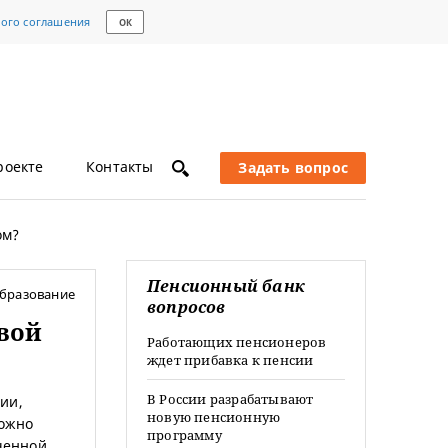
кого соглашения
ОК
роекте
Контакты
Задать вопрос
ом?
Пенсионный банк
бразование
вопросов
вой
Работающих пенсионеров
ждет прибавка к пенсии
В России разрабатывают
ии,
новую пенсионную
ложно
программу
ученной