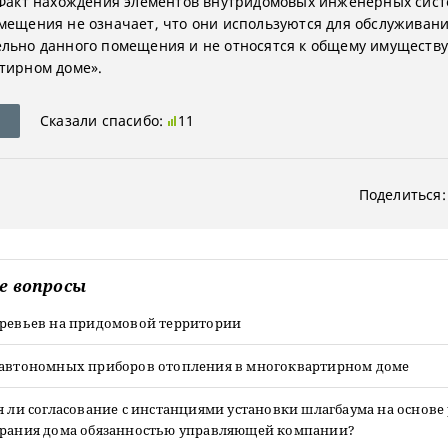
«Факт нахождения элементов внутридомовых инженерных сист
мещения не означает, что они используются для обслуживан
льно данного помещения и не относятся к общему имуществу
тирном доме».
Сказали спасибо:
11
Поделиться:
е вопросы
еревьев на придомовой территории
 автономных приборов отопления в многоквартирном доме
я ли согласование с инстанциями установки шлагбаума на основ
брания дома обязанностью управляющей компании?