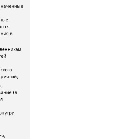
азначенные
иные
ются
ния в
твенникам
тей
тского
приятий;
а,
вание (в
ля
внутри
ия,