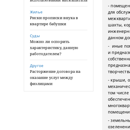
использовании маткапитала
- помещен
Жилье
для обслу
Риски прописки внука в
межкварти
квартире бабушки
шахты, ко
инженерны
Суды
данном до
Можно ли оспорить
- иные по
характеристику, данную
и предназ
работодателем?
собственн
предназна
Другое
Расторжение договора на
творчеств
оказание услуг между
- крыши, 
физлицами
механичес
том числе
обеспечен
многоквар
помещени
- земельн
озеленени