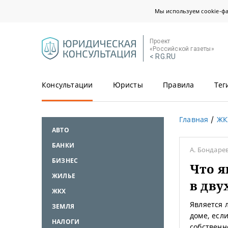
Мы используем cookie-ф
Проект
«Российской газеты»
< RG.RU
Консультации
Юристы
Правила
Тег
Главная
ЖК
АВТО
БАНКИ
А. Бондаре
БИЗНЕС
Что я
ЖИЛЬЕ
в дву
ЖКХ
Является 
ЗЕМЛЯ
доме, есл
НАЛОГИ
собственн