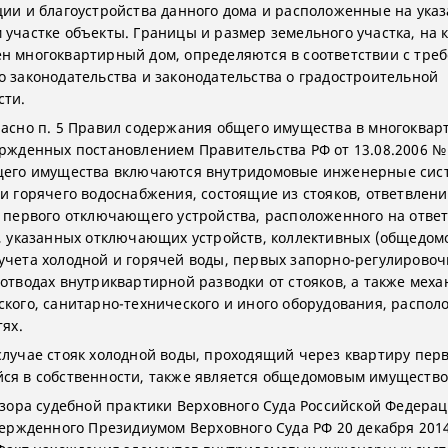
ции и благоустройства данного дома и расположенные на ука
 участке объекты. Границы и размер земельного участка, на 
н многоквартирный дом, определяются в соответствии с тре
о законодательства и законодательства о градостроительной
сти.
ласно п. 5 Правил содержания общего имущества в многоква
ержденных постановлением Правительства РФ от 13.08.2006 № 
щего имущества включаются внутридомовые инженерные сис
 и горячего водоснабжения, состоящие из стояков, ответвлени
о первого отключающего устройства, расположенного на отве
в, указанных отключающих устройств, коллективных (общедом
учета холодной и горячей воды, первых запорно-регулирово
 отводах внутриквартирной разводки от стояков, а также меха
ского, санитарно-технического и иного оборудования, распол
тях.
случае стояк холодной воды, проходящий через квартиру перв
ся в собственности, также является общедомовым имущество
бзора судебной практики Верховного Суда Российской Федера
вержденного Президиумом Верховного Суда РФ 20 декабря 2014 