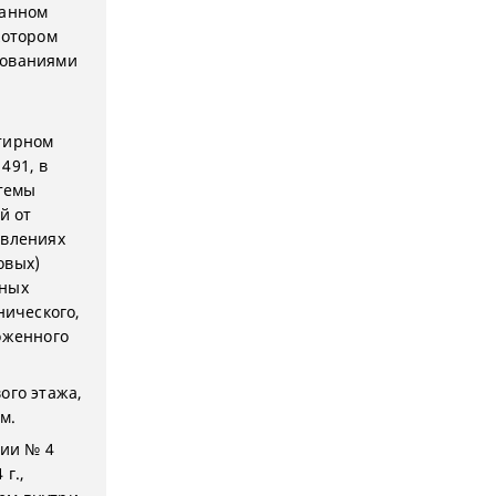
занном
котором
бованиями
ртирном
491, в
темы
й от
твлениях
овых)
чных
нического,
оженного
ого этажа,
м.
ции № 4
г.,