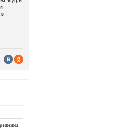
ем внутри
ия
 в
е решения