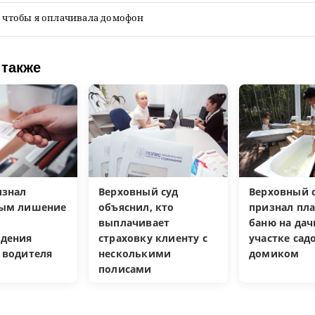
, чтобы я оплачивала домофон
 также
изнал
Верховный суд
Верховный с
ным лишение
объяснил, кто
признал пл
выплачивает
баню на да
дения
страховку клиенту с
участке са
 водителя
несколькими
домиком
полисами