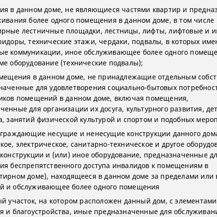
ия в данном доме, не являющиеся частями квартир и предн
живания более одного помещения в данном доме, в том числе
рные лестничные площадки, лестницы, лифты, лифтовые и 
ридоры, технические этажи, чердаки, подвалы, в которых име
е коммуникации, иное обслуживающее более одного помеще
ме оборудование (технические подвалы);
мещения в данном доме, не принадлежащие отдельным собс
наченные для удовлетворения социально-бытовых потребнос
иков помещений в данном доме, включая помещения,
ченные для организации их досуга, культурного развития, де
а, занятий физической культурой и спортом и подобных меро
ограждающие несущие и ненесущие конструкции данного дом
кое, электрическое, санитарно-техническое и другое оборудо
 конструкции и (или) иное оборудование, предназначенные д
ия беспрепятственного доступа инвалидов к помещениям в
тирном доме), находящееся в данном доме за пределами или 
й и обслуживающее более одного помещения
ый участок, на котором расположен данный дом, с элементами
я и благоустройства, иные предназначенные для обслуживан