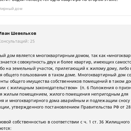
тирный дом
Иван Шевельков
Консультаций: 25
ый дом является многоквартирным домом, так как «многоква
знается совокупность двух и более квартир, имеющих самост
бо на земельный участок, прилегающий к жилому дому, либо 
 общего пользования в таком доме. Многоквартирный дом с
енты общего имущества собственников помещений в таком до
вии с жилищным законодательством» (п. 6 Положения о приз
я жилым помещением, жилого помещения непригодным для
я и многоквартирного дома аварийным и подлежащим сносу
кции, утвержденного постановлением Правительства РФ от 28
овой собственностью в соответствии с ч. 1 ст. 36 Жилищного
ются: