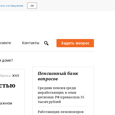
кого соглашения
ОК
роекте
Контакты
Задать вопрос
м доме?
Пенсионный банк
убрика:
ЖКХ
вопросов
остью
Средняя пенсия среди
неработающих в семи
регионах РФ превысила 35
тысяч рублей
тажном
Работающих пенсионеров