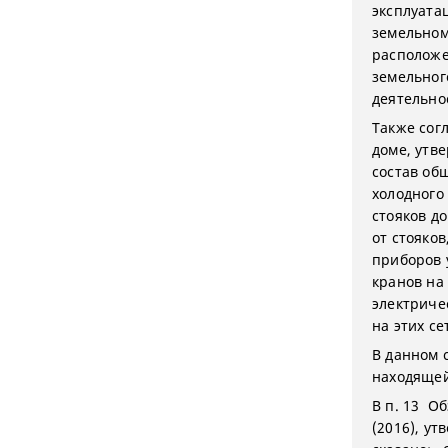
эксплуата
земельном
расположе
земельног
деятельно
Также сог
доме, утв
состав об
холодного
стояков д
от стояко
приборов 
кранов на
электриче
на этих се
В данном 
находящей
В п. 13 О
(2016), ут