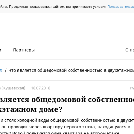
айлы. Продолжая пользоваться сайтом, вы принимаете условия
Пользовательс
и
Партнеры
О п
Х
Что является общедомовой собственностью в двухэтажно
в
(Кущевская)
18.07.2018
Р
вляется общедомовой собственн
хэтажном доме?
ли стояк холодной воды общедомовой собственностью в двухэ
и он проходит через квартиру первого этажа, находящуюся в
ости? Водой пользуется одна квартира на втором этаже.