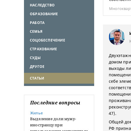
НАСЛЕДСТВО
Многоквар
ОБРАЗОВАНИЕ
РАБОТА
СЕМЬЯ
СОЦОБЕСПЕЧЕНИЕ
СТРАХОВАНИЕ
Двухэтажн
СУДЫ
домом при
ДРУГОЕ
выходы ли
помещения
СТАТЬИ
себе элем
соответст
помещени
проживани
Последние вопросы
реконстру
Жилье
47).
Выделение доли мужу-
Общей дом
иностранцу при
РФ призна