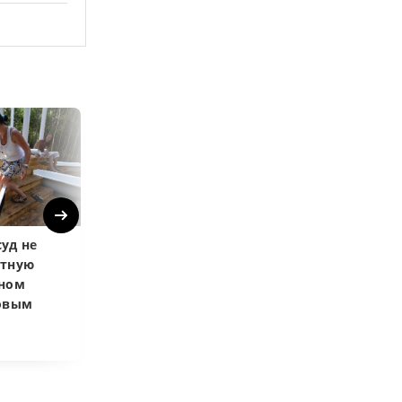
Next
уд не
Верховный суд
Верховный суд
атную
запретил
Купленная пос
чном
приватизировать
развода маши
довым
здание кинотеатра
общей не счит