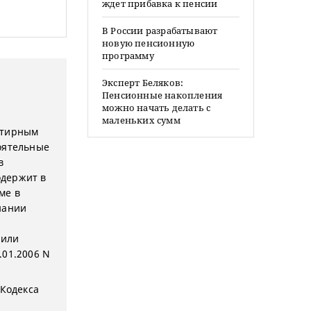
ждет прибавка к пенсии
В России разрабатывают
новую пенсионную
программу
Эксперт Беляков:
Пенсионные накопления
можно начать делать с
маленьких сумм
ртирным
оятельные
в
одержит в
ме в
нании
 или
.01.2006 N
 Кодекса