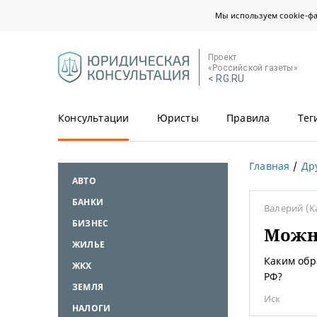
Мы используем cookie-ф
Проект
«Российской газеты»
< RG.RU
Консультации
Юристы
Правила
Тег
Главная
Др
АВТО
БАНКИ
Валерий
(К
БИЗНЕС
Можно
ЖИЛЬЕ
Каким обр
ЖКХ
РФ?
ЗЕМЛЯ
Иск
НАЛОГИ