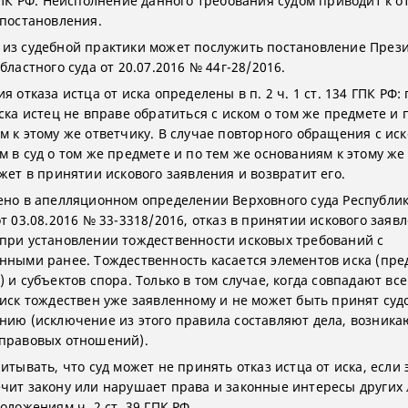
 ГПК РФ. Неисполнение данного требования судом приводит к о
 постановления.
из судебной практики может послужить постановление През
бластного суда от 20.07.2016 № 44г-28/2016.
я отказа истца от иска определены в п. 2 ч. 1 ст. 134 ГПК РФ:
ска истец не вправе обратиться с иском о том же предмете и 
м к этому же ответчику. В случае повторного обращения с ис
м в суд о том же предмете и по тем же основаниям к этому же
жет в принятии искового заявления и возвратит его.
ено в апелляционном определении Верховного суда Республи
т 03.08.2016 № 33-3318/2016, отказ в принятии искового заяв
при установлении тождественности исковых требований с
нными ранее. Тождественность касается элементов иска (пре
 и субъектов спора. Только в том случае, когда совпадают все
 иск тождествен уже заявленному и не может быть принят суд
нию (исключение из этого правила составляют дела, возник
правовых отношений).
итывать, что суд может не принять отказ истца от иска, если 
чит закону или нарушает права и законные интересы других
оложениям ч. 2 ст. 39 ГПК РФ.