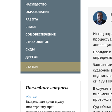
НАСЛЕДСТВО
ОБРАЗОВАНИЕ
РАБОТА
СЕМЬЯ
Истец впра
СОЦОБЕСПЕЧЕНИЕ
процессуал
СТРАХОВАНИЕ
апелляцио
СУДЫ
Порядок и
ДРУГОЕ
определяют
Заявление
СТАТЬИ
судебном 
подписыва
ст. 173 ГП
Последние вопросы
В случае 
письменно
Жилье
протоколе
Выделение доли мужу-
Суд обяза
иностранцу при