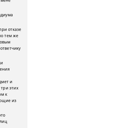
тмене
идиума
 при отказе
по тем же
ковым
 ответчику
ки
ления
дмет и
 три этих
ом к
ающие из
это
 лиц