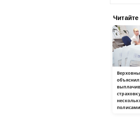
Читайте
Верховны
объяснил
выплачив
страховку
несколь
полисам