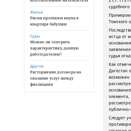
использовании маткапитала
2 ст. 173
судебного
Жилье
Примером 
Риски прописки внука в
Томского о
квартире бабушки
Последстви
Суды
истца от и
Можно ли оспорить
основания
характеристику, данную
заявление
работодателем?
судья отка
Как отмеч
Другое
Дагестан о
Расторжение договора на
возможен 
оказание услуг между
рассмотре
физлицами
основание)
элемента,
рассмотре
публично-
Следует уч
противоре
согласно п