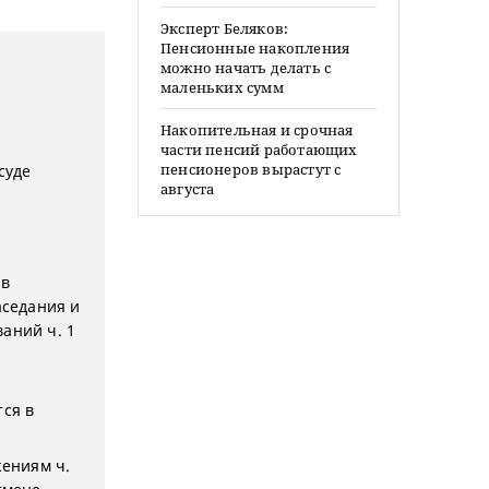
Эксперт Беляков:
Пенсионные накопления
можно начать делать с
маленьких сумм
Накопительная и срочная
части пенсий работающих
пенсионеров вырастут с
суде
августа
 в
аседания и
аний ч. 1
тся в
жениям ч.