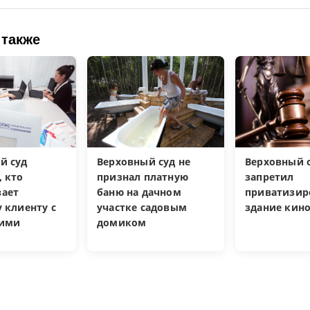
 также
й суд
Верховный суд не
Верховный 
, кто
признал платную
запретил
ает
баню на дачном
приватизир
 клиенту с
участке садовым
здание кин
кими
домиком
и