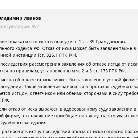
Владимир Иванов
Консультаций: 597
ве отказаться от иска в порядке ч. 1 ст. 39 Гражданского
ьного кодекса РФ. Отказ от иска может быть заявлен также в 
нной инстанции (ст. 326.1 ГПК РФ).
 последствия рассмотрения заявления об отказе истца от иска
ся по правилам, установленным ч. 2 и 3 ст. 173 ГПК РФ.
 истца об отказе от иска может быть заявлено в устной форме
заседании. Такое заявление заносится в протокол судебного з
ется истцом, ответчиком или обеими сторонами в силу требов
К РФ.
если отказ от иска выражен в адресованному суду заявлении в
й форме, это заявление приобщается к делу, на что указывае
 судебного заседания.
н разъяснить истцу последствия отказа от иска согласно поло