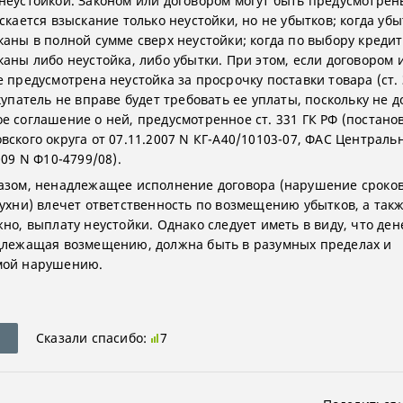
неустойкой. Законом или договором могут быть предусмотрен
скается взыскание только неустойки, но не убытков; когда убы
каны в полной сумме сверх неустойки; когда по выбору кредит
каны либо неустойка, либо убытки. При этом, если договором 
 предусмотрена неустойка за просрочку поставки товара (ст. 
купатель не вправе будет требовать ее уплаты, поскольку не д
е соглашение о ней, предусмотренное ст. 331 ГК РФ (постано
ского округа от 07.11.2007 N КГ-А40/10103-07, ФАС Центральн
009 N Ф10-4799/08).
азом, ненадлежащее исполнение договора (нарушение сроков
кухни) влечет ответственность по возмещению убытков, а такж
жно, выплату неустойки. Однако следует иметь в виду, что де
длежащая возмещению, должна быть в разумных пределах и
мой нарушению.
Сказали спасибо:
7