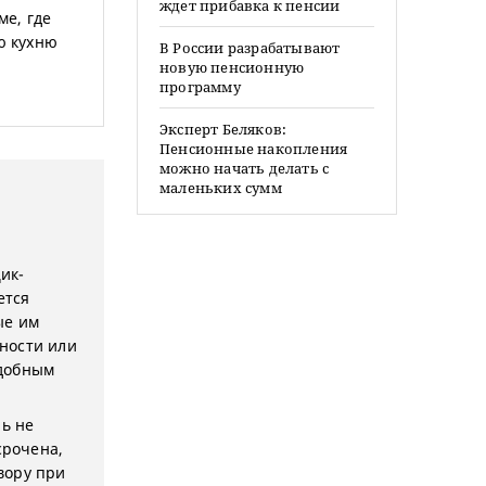
ждет прибавка к пенсии
ме, где
ю кухню
В России разрабатывают
новую пенсионную
программу
Эксперт Беляков:
Пенсионные накопления
можно начать делать с
маленьких сумм
ик-
ется
ые им
ности или
одобным
ль не
срочена,
овору при