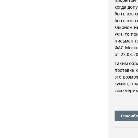
покрытой 
когда допу
быть взыс
быть взыс
законом не
РФ), то по
письменно
ФАС Москов
от 23.03.2
Таким обр
поставке 
это возмо
сумма, по
соизмери
Спасибо