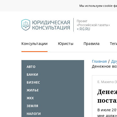
Мы используем cookie-ф
Проект
«Российской газеты»
< RG.RU
Консультации
Юристы
Правила
Тег
Главная
Др
Денежное воз
АВТО
БАНКИ
Е. Мазепо
(
БИЗНЕС
Дене
ЖИЛЬЕ
ЖКХ
поста
ЗЕМЛЯ
В июле 20
НАЛОГИ
мне должн