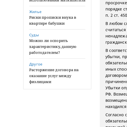
использовании маткапитала
просрочке 
порядке ст
Жилье
п. 2 ст. 45
Риски прописки внука в
квартире бабушки
В любом с
считаться
Суды
ненадлеж
Можно ли оспорить
гражданск
характеристику, данную
В соответс
работодателем?
убытки, 
обязатель
Другое
иных спос
Расторжение договора на
договором
оказание услуг между
причиненн
физлицами
Убытки оп
РФ. Возме
возмещени
находился
Согласно 
обязатель