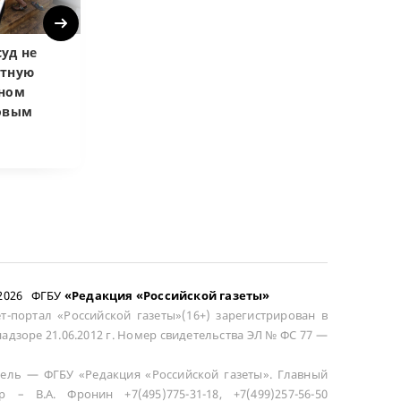
Next
уд не
Верховный суд
Верховный суд
атную
запретил
Купленная пос
чном
приватизировать
развода маши
довым
здание кинотеатра
общей не счит
–2026 ФГБУ
«Редакция «Российской газеты»
т-портал «Российской газеты»(16+) зарегистрирован в
адзоре 21.06.2012 г. Номер свидетельства ЭЛ № ФС 77 —
ель — ФГБУ «Редакция «Российской газеты». Главный
р – В.А. Фронин +7(495)775-31-18, +7(499)257-56-50