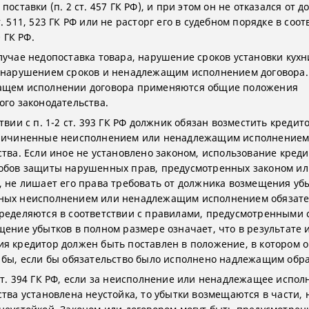
поставки (п. 2 ст. 457 ГК РФ), и при этом он не отказался от д
. 511, 523 ГК РФ или не расторг его в судебном порядке в соот
0 ГК РФ.
лучае недопоставка товара, нарушение сроков установки кухн
 нарушением сроков и ненадлежащим исполнением договора.
ащем исполнении договора применяются общие положения
ого законодательства.
твии с п. 1-2 ст. 393 ГК РФ должник обязан возместить кредит
причиненные неисполнением или ненадлежащим исполнение
ства. Если иное не установлено законом, использование кред
обов защиты нарушенных прав, предусмотренных законом ил
, не лишает его права требовать от должника возмещения уб
ых неисполнением или ненадлежащим исполнением обязате
ределяются в соответствии с правилами, предусмотренными с
щение убытков в полном размере означает, что в результате 
я кредитор должен быть поставлен в положение, в котором 
 бы, если бы обязательство было исполнено надлежащим обр
ст. 394 ГК РФ, если за неисполнение или ненадлежащее испол
ства установлена неустойка, то убытки возмещаются в части, 