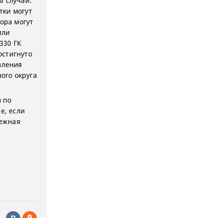
ы случаи:
тки могут
ора могут
или
330 ГК
остигнуто
вления
ого округа
 по
е, если
нежная