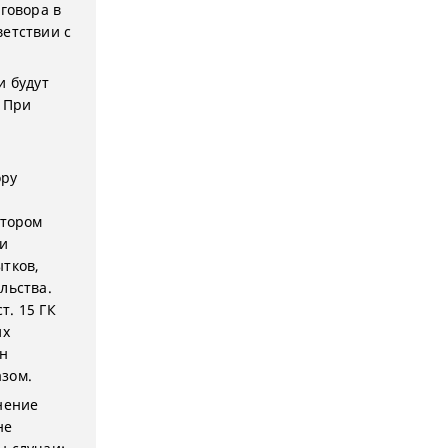
оговора в
ветствии с
и будут
 При
ору
м
итором
и
ытков,
льства.
т. 15 ГК
их
он
азом.
нение
не