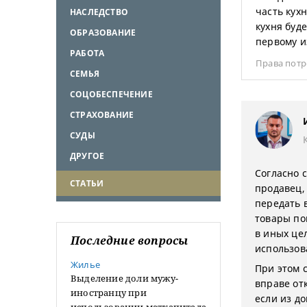
часть кухн
НАСЛЕДСТВО
кухня буд
ОБРАЗОВАНИЕ
первому и
РАБОТА
Права потр
СЕМЬЯ
СОЦОБЕСПЕЧЕНИЕ
СТРАХОВАНИЕ
СУДЫ
ДРУГОЕ
Согласно с
СТАТЬИ
продавец,
передать 
товары по
в иных це
Последние вопросы
использов
Жилье
При этом 
Выделение доли мужу-
вправе от
иностранцу при
если из до