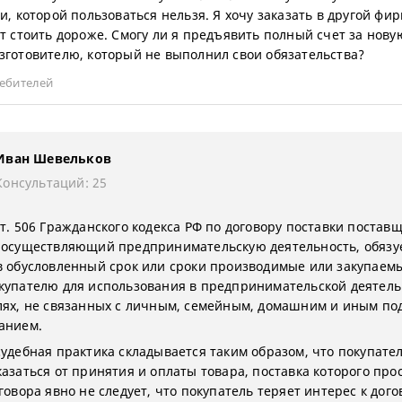
и, которой пользоваться нельзя. Я хочу заказать в другой фир
ет стоить дороже. Смогу ли я предъявить полный счет за нову
зготовителю, который не выполнил свои обязательства?
ебителей
Иван Шевельков
Консультаций: 25
т. 506 Гражданского кодекса РФ по договору поставки поставщ
 осуществляющий предпринимательскую деятельность, обязу
в обусловленный срок или сроки производимые или закупаем
купателю для использования в предпринимательской деятель
лях, не связанных с личным, семейным, домашним и иным п
анием.
судебная практика складывается таким образом, что покупате
казаться от принятия и оплаты товара, поставка которого про
говора явно не следует, что покупатель теряет интерес к дог