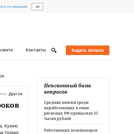
кого соглашения
ОК
роекте
Контакты
Задать вопрос
ре
Пенсионный банк
вопросов
ика:
Другое
Средняя пенсия среди
роков
неработающих в семи
регионах РФ превысила 35
тысяч рублей
а. Кухню
Работающих пенсионеров
на только