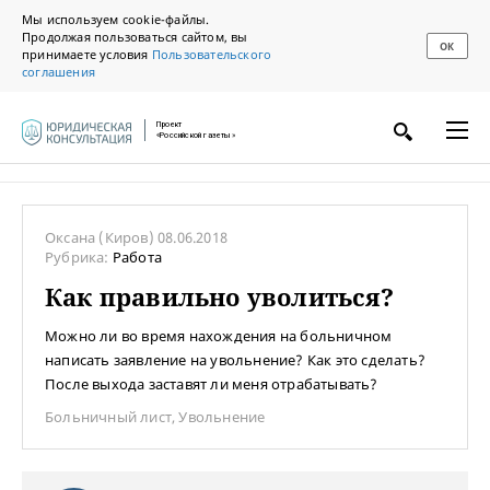
Мы используем cookie-файлы.
Продолжая пользоваться сайтом, вы
ОК
принимаете условия
Пользовательского
соглашения
Проект
«Российской газеты»
Оксана
(Киров)
08.06.2018
Рубрика:
Работа
Как правильно уволиться?
Можно ли во время нахождения на больничном
написать заявление на увольнение? Как это сделать?
После выхода заставят ли меня отрабатывать?
Больничный лист
,
Увольнение