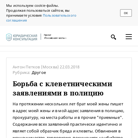
Мы используем cookie-файлы.
Продолжая пользоваться сайтом, вы
ОК
принимаете условия
Пользовательского
соглашения
Проект
«Российской газеты»
Антон Петков
(Москва)
22.03.2018
Рубрика:
Другое
Борьба с клеветническими
заявлениями в полицию
На протяжении нескольких лет брат моей жены пишет
в адрес моей жены и в мой адрес заявления в полицию,
прокуратуру, на места работы и в прочие "приемные".
Содержание всех заявлений практически идентично и
являет собой образчик бреда и клеветы. Обвинения в
мошенничестве, терроризме, покушениях на убийство,