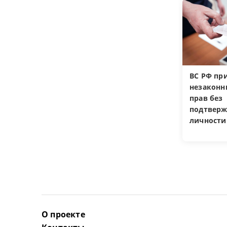
ВС РФ пр
незакон
прав без
подтверж
личности
О проекте