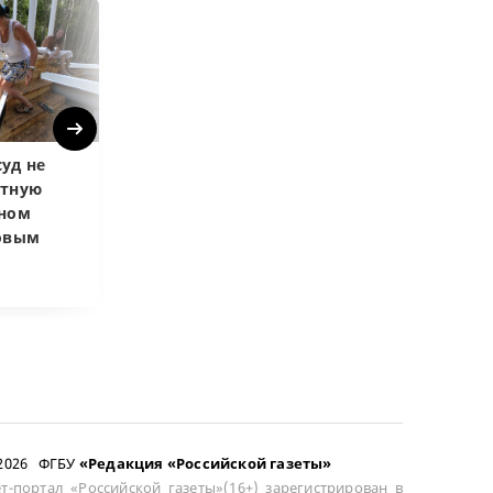
Next
уд не
Верховный суд
Верховный суд
атную
запретил
Купленная пос
чном
приватизировать
развода маши
довым
здание кинотеатра
общей не счит
–2026 ФГБУ
«Редакция «Российской газеты»
т-портал «Российской газеты»(16+) зарегистрирован в