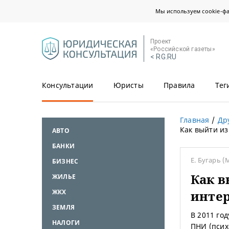
Мы используем cookie-ф
Проект
«Российской газеты»
< RG.RU
Консультации
Юристы
Правила
Тег
Главная
Др
Как выйти из
АВТО
БАНКИ
Е. Бугарь
(
БИЗНЕС
Как в
ЖИЛЬЕ
ЖКХ
интер
ЗЕМЛЯ
В 2011 го
НАЛОГИ
ПНИ (псих