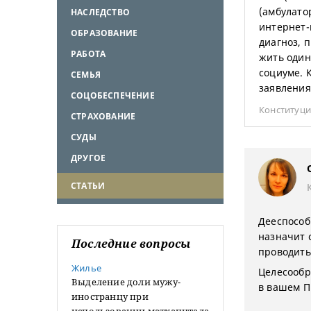
(амбулато
НАСЛЕДСТВО
интернет-
ОБРАЗОВАНИЕ
диагноз, 
РАБОТА
жить один
социуме. 
СЕМЬЯ
заявления
СОЦОБЕСПЕЧЕНИЕ
Конституц
СТРАХОВАНИЕ
СУДЫ
ДРУГОЕ
СТАТЬИ
Дееспособ
назначит 
Последние вопросы
проводить
Жилье
Целесообр
Выделение доли мужу-
в вашем П
иностранцу при