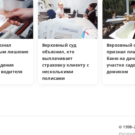
изнал
Верховный суд
Верховный с
ным лишение
объяснил, кто
признал пл
выплачивает
баню на да
дения
страховку клиенту с
участке са
 водителя
несколькими
домиком
полисами
© 1998
Интерне