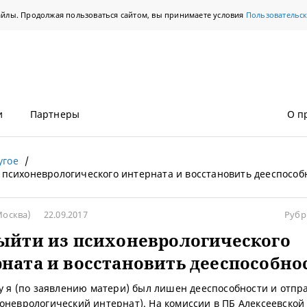
айлы. Продолжая пользоваться сайтом, вы принимаете условия
Пользовательс
и
Партнеры
О п
угое
 психоневрологического интерната и восстановить дееспособ
Москва)
22.09.2017
Рубр
ыйти из психоневрологического
ната и восстановить дееспособно
ду я (по заявлению матери) был лишен дееспособности и отпр
оневрологический интернат). На комиссии в ПБ Алексеевской