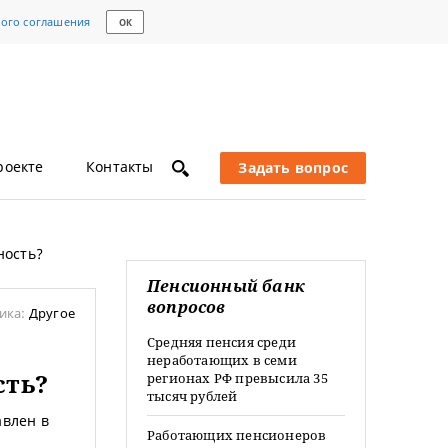
кого соглашения
ОК
роекте
Контакты
Задать вопрос
ность?
Пенсионный банк
вопросов
ика:
Другое
Средняя пенсия среди
неработающих в семи
сть?
регионах РФ превысила 35
тысяч рублей
авлен в
Работающих пенсионеров