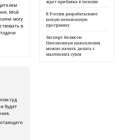
ждет прибавка к пенсии
одителем
ния. Мой
В России разрабатывают
полне могу
новую пенсионную
программу
ствовать в
 подачи
Эксперт Беляков:
Пенсионные накопления
можно начать делать с
маленьких сумм
лом суд
ая будет
ания.
аботающего