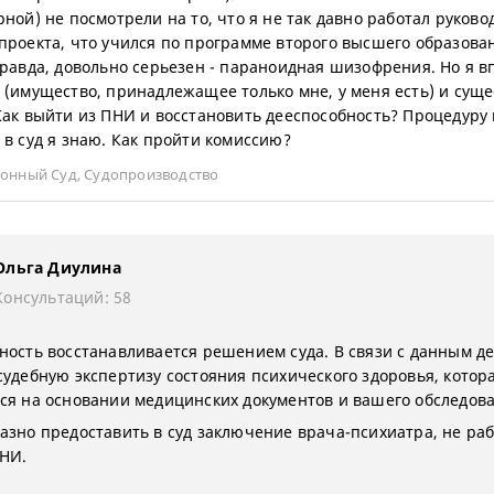
рной) не посмотрели на то, что я не так давно работал руков
проекта, что учился по программе второго высшего образова
правда, довольно серьезен - параноидная шизофрения. Но я в
 (имущество, принадлежащее только мне, у меня есть) и суще
Как выйти из ПНИ и восстановить дееспособность? Процедуру
 в суд я знаю. Как пройти комиссию?
ионный Суд
,
Судопроизводство
Ольга Диулина
Консультаций: 58
ность восстанавливается решением суда. В связи с данным де
судебную экспертизу состояния психического здоровья, котор
ся на основании медицинских документов и вашего обследов
азно предоставить в суд заключение врача-психиатра, не р
НИ.