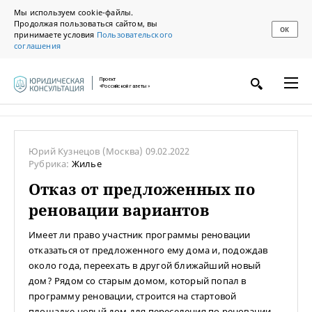
Мы используем cookie-файлы.
Продолжая пользоваться сайтом, вы
ОК
принимаете условия
Пользовательского
соглашения
Проект
«Российской газеты»
Юрий Кузнецов
(Москва)
09.02.2022
Рубрика:
Жилье
Отказ от предложенных по
реновации вариантов
Имеет ли право участник программы реновации
отказаться от предложенного ему дома и, подождав
около года, переехать в другой ближайший новый
дом? Рядом со старым домом, который попал в
программу реновации, строится на стартовой
площадке новый дом для переселения по реновации,