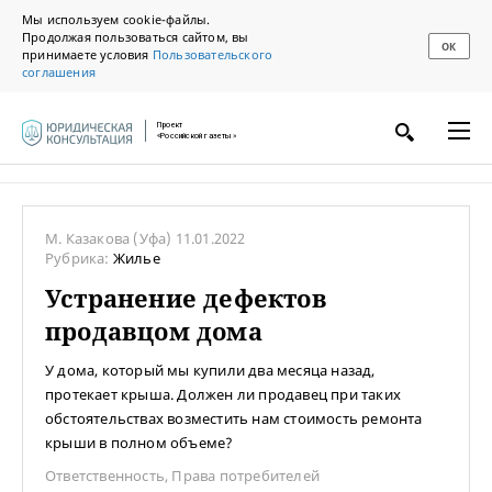
Мы используем cookie-файлы.
Продолжая пользоваться сайтом, вы
ОК
принимаете условия
Пользовательского
соглашения
Проект
«Российской газеты»
М. Казакова
(Уфа)
11.01.2022
Рубрика:
Жилье
Устранение дефектов
продавцом дома
У дома, который мы купили два месяца назад,
протекает крыша. Должен ли продавец при таких
обстоятельствах возместить нам стоимость ремонта
крыши в полном объеме?
Ответственность
,
Права потребителей