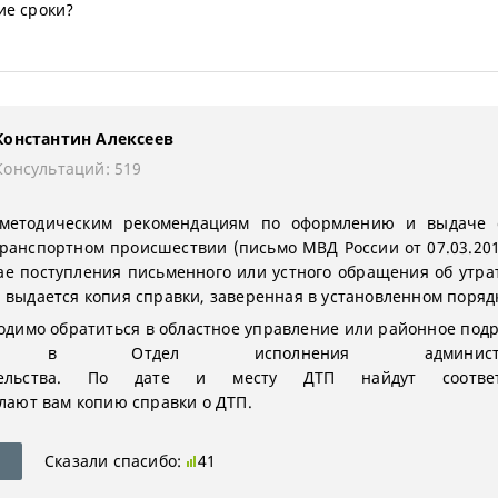
е сроки?
Константин Алексеев
Консультаций: 519
 методическим рекомендациям по оформлению и выдаче 
ранспортном происшествии (письмо МВД России от 07.03.201
чае поступления письменного или устного обращения об утра
 выдается копия справки, заверенная в установленном поряд
одимо обратиться в областное управление или районное под
, в Отдел исполнения администрат
ательства. По дате и месту ДТП найдут соответ
елают вам копию справки о ДТП.
Сказали спасибо:
41