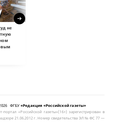
Next
уд не
Верховный суд
Верховный суд
атную
запретил
Купленная пос
чном
приватизировать
развода маши
довым
здание кинотеатра
общей не счит
–2026 ФГБУ
«Редакция «Российской газеты»
т-портал «Российской газеты»(16+) зарегистрирован в
адзоре 21.06.2012 г. Номер свидетельства ЭЛ № ФС 77 —