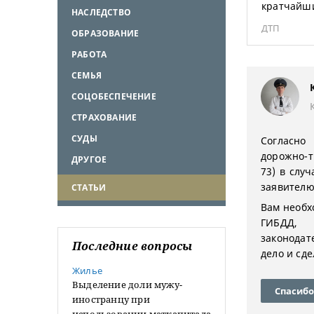
кратчайши
НАСЛЕДСТВО
ДТП
ОБРАЗОВАНИЕ
РАБОТА
СЕМЬЯ
СОЦОБЕСПЕЧЕНИЕ
СТРАХОВАНИЕ
СУДЫ
Согласно
дорожно-т
ДРУГОЕ
73) в слу
заявителю
СТАТЬИ
Вам необх
ГИБДД
законод
Последние вопросы
дело и сд
Жилье
Выделение доли мужу-
Спасибо
иностранцу при