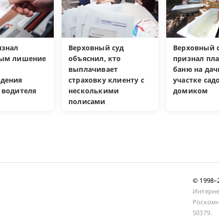
изнал
Верховный суд
Верховный с
ным лишение
объяснил, кто
признал пл
выплачивает
баню на да
дения
страховку клиенту с
участке са
 водителя
несколькими
домиком
полисами
© 1998
Интерне
Роскомн
50379.