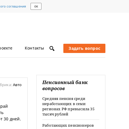
кого соглашения
ОК
роекте
Контакты
Задать вопрос
Пенсионный банк
брика:
Авто
вопросов
Средняя пенсия среди
неработающих в семи
край
регионах РФ превысила 35
ть
тысяч рублей
т 30 дней.
Работающих пенсионеров