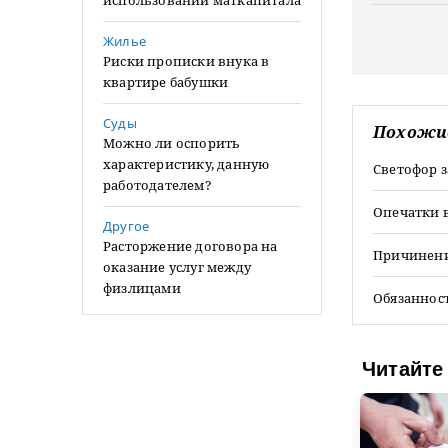
использовании маткапитала
Жилье
Риски прописки внука в
квартире бабушки
Суды
Похожи
Можно ли оспорить
характеристику, данную
Светофор 
работодателем?
Опечатки 
Другое
Расторжение договора на
Причинени
оказание услуг между
физлицами
Обязаннос
Читайте