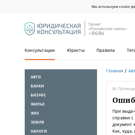
Мы используем cookie-ф
Проект
«Российской газеты»
< RG.RU
Консультации
Юристы
Правила
Тег
Главная
Ав
АВТО
БАНКИ
М. Путинц
БИЗНЕС
Ошиб
ЖИЛЬЕ
При выдач
ЖКХ
справки с
ЗЕМЛЯ
документ 
Как, куда
НАЛОГИ