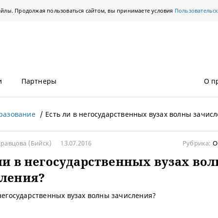
айлы. Продолжая пользоваться сайтом, вы принимаете условия
Пользовательс
и
Партнеры
О п
разование
Есть ли в негосударственных вузах волны зачис
Кравцова
(Бийск)
13.07.2016
Рубрика:
О
ли в негосударственных вузах во
сления?
 негосударственных вузах волны зачисления?