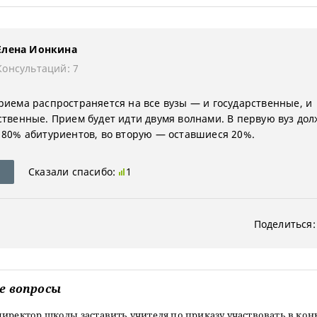
Елена Ионкина
Консультаций: 7
риема распространяется на все вузы — и государственные, и
ственные. Прием будет идти двумя волнами. В первую вуз до
 80% абитуриентов, во вторую — оставшиеся 20%.
Сказали спасибо:
1
Поделиться:
е вопросы
иректор школы заставить учителя по приказу участвовать в кон