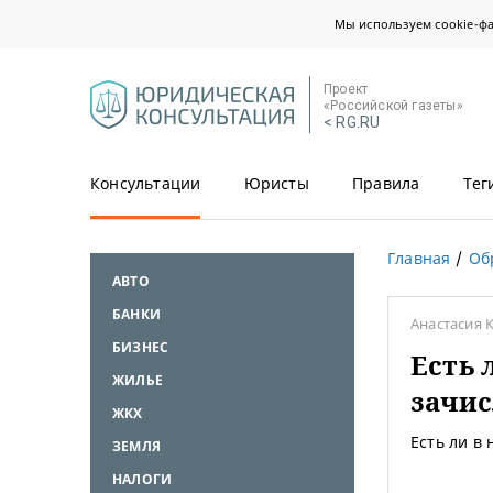
Мы используем cookie-ф
Проект
«Российской газеты»
< RG.RU
Консультации
Юристы
Правила
Тег
Главная
Об
АВТО
БАНКИ
Анастасия 
БИЗНЕС
Есть 
ЖИЛЬЕ
зачи
ЖКХ
Есть ли в
ЗЕМЛЯ
НАЛОГИ