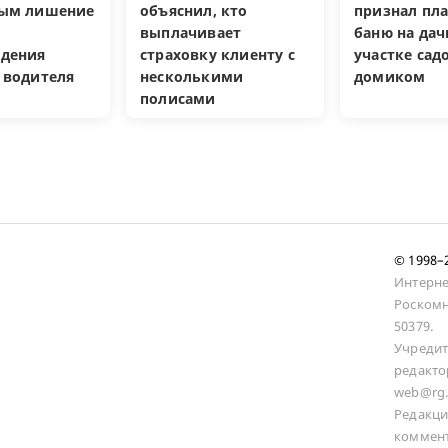
ным лишение
объяснил, кто
признал пл
выплачивает
баню на да
дения
страховку клиенту с
участке са
 водителя
несколькими
домиком
полисами
© 1998
Интерне
Роскомн
50379.
Учредит
редакто
web@rg.
Редакци
коммент