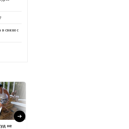
?
в связи с
Next
уд не
Верховный суд
Верховный суд