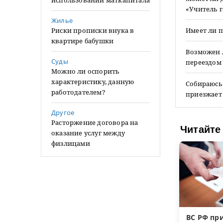
использовании маткапитала
«Учитель г
Жилье
Риски прописки внука в
Имеет ли п
квартире бабушки
Возможен л
Суды
переездом 
Можно ли оспорить
характеристику, данную
Собираюсь 
работодателем?
приезжает
Другое
Расторжение договора на
Читайте
оказание услуг между
физлицами
ВС РФ пр