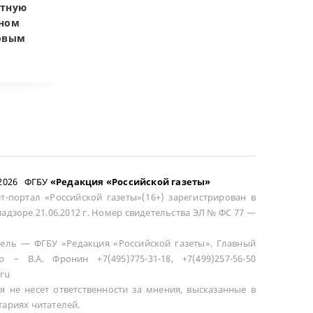
атную
запретил
Купленная пос
чном
приватизировать
развода маши
довым
здание кинотеатра
общей не счит
–2026 ФГБУ
«Редакция «Российской газеты»
т-портал «Российской газеты»(16+) зарегистрирован в
адзоре 21.06.2012 г. Номер свидетельства ЭЛ № ФС 77 —
ель — ФГБУ «Редакция «Российской газеты». Главный
р – В.А. Фронин +7(495)775-31-18, +7(499)257-56-50
ru
я не несет ответственности за мнения, высказанные в
ариях читателей.