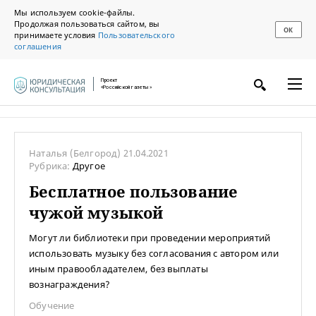
Мы используем cookie-файлы.
Продолжая пользоваться сайтом, вы
ОК
принимаете условия
Пользовательского
соглашения
Проект
«Российской газеты»
Наталья
(Белгород)
21.04.2021
Рубрика:
Другое
Бесплатное пользование
чужой музыкой
Могут ли библиотеки при проведении мероприятий
использовать музыку без согласования с автором или
иным правообладателем, без выплаты
вознаграждения?
Обучение