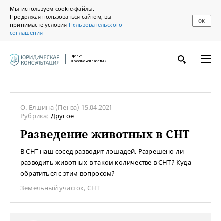
Мы используем cookie-файлы.
Продолжая пользоваться сайтом, вы
ОК
принимаете условия
Пользовательского
соглашения
Проект
«Российской газеты»
О. Елшина
(Пенза)
15.04.2021
Рубрика:
Другое
Разведение животных в СНТ
В СНТ наш сосед разводит лошадей. Разрешено ли
разводить животных в таком количестве в СНТ? Куда
обратиться с этим вопросом?
Земельный участок
,
СНТ