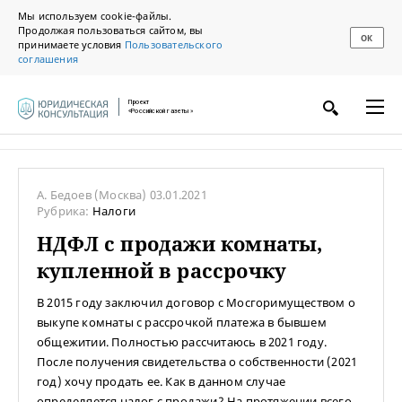
Мы используем cookie-файлы.
Продолжая пользоваться сайтом, вы
ОК
принимаете условия
Пользовательского
соглашения
Проект
«Российской газеты»
А. Бедоев
(Москва)
03.01.2021
Рубрика:
Налоги
НДФЛ с продажи комнаты,
купленной в рассрочку
В 2015 году заключил договор с Мосгоримуществом о
выкупе комнаты с рассрочкой платежа в бывшем
общежитии. Полностью рассчитаюсь в 2021 году.
После получения свидетельства о собственности (2021
год) хочу продать ее. Как в данном случае
определяется налог с продажи? На протяжении всего