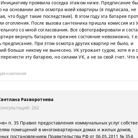
. Инициативу проявила соседка этажом ниже. Предписание б
о на основании акта осмотра моей квартиры (я подписала, не
я, что будут такие последствия). В этом году эта батарея про
и отопления. После вызова сантехника пришла комиссия из У
ельного со мной согласования. Все сфотографировали и соста
артире вернуть батареи в прежнее состояние невозможно, т.е.
 предписание. При этом осмотра других квартир не было, и
ий больше никому не вынесено. УК угрожает судом, хотя я и 
перенести эту батарею, но силами УК, а не за свой счет. Что 
ая компания
Светлана Разворотнева
Консультаций: 262
. «в» п. 35 Правил предоставления коммунальных услуг собств
елям помещений в многоквартирных домах и жилых домов,
ных постановлением Правительства РФ от 06.05.2011 № 354,