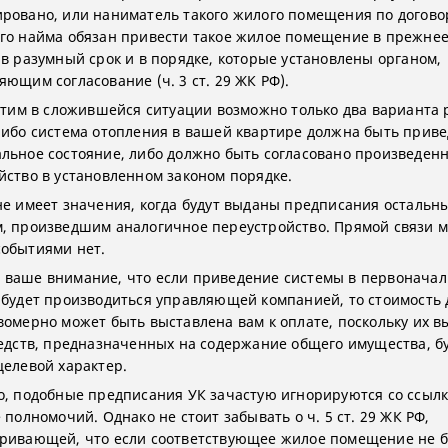
ровано, или наниматель такого жилого помещения по догово
го найма обязан привести такое жилое помещение в прежне
 в разумный срок и в порядке, которые установлены органом,
яющим согласование (ч. 3 ст. 29 ЖК РФ).
 этим в сложившейся ситуации возможно только два варианта 
либо система отопления в вашей квартире должна быть приве
льное состояние, либо должно быть согласовано произведен
йство в установленном законом порядке.
не имеет значения, когда будут выданы предписания остальн
, произведшим аналогичное переустройство. Прямой связи 
обытиями нет.
ваше внимание, что если приведение системы в первоначал
 будет производиться управляющей компанией, то стоимость
вомерно может быть выставлена вам к оплате, поскольку их 
редств, предназначенных на содержание общего имущества, б
целевой характер.
о, подобные предписания УК зачастую игнорируются со ссылк
 полномочий. Однако не стоит забывать о ч. 5 ст. 29 ЖК РФ,
ривающей, что если соответствующее жилое помещение не б