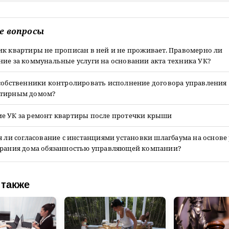
е вопросы
ик квартиры не прописан в ней и не проживает. Правомерно ли
ние за коммунальные услуги на основании акта техника УК?
 собственники контролировать исполнение договора управления
ртирным домом?
е УК за ремонт квартиры после протечки крыши
я ли согласование с инстанциями установки шлагбаума на основ
брания дома обязанностью управляющей компании?
 также