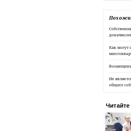
Похожи
Собственн
доначисле
Как могут
многоква
Возмещени
Не являетс
общего со
Читайте