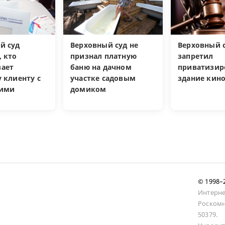
й суд
Верховный суд не
Верховный 
, кто
признал платную
запретил
ает
баню на дачном
приватизир
 клиенту с
участке садовым
здание кин
кими
домиком
и
© 1998
Интерне
Роскомн
50379.