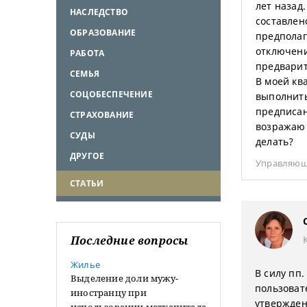
лет назад
НАСЛЕДСТВО
составлен
ОБРАЗОВАНИЕ
предполага
отключени
РАБОТА
предварит
СЕМЬЯ
В моей кв
СОЦОБЕСПЕЧЕНИЕ
выполнить
предписан
СТРАХОВАНИЕ
возражаю 
СУДЫ
делать?
ДРУГОЕ
Управляющ
СТАТЬИ
Последние вопросы
Жилье
В силу пп
Выделение доли мужу-
пользоват
иностранцу при
утвержден