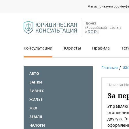
Мы используем cookie-ф
Проект
«Российской газеты»
< RG.RU
Консультации
Юристы
Правила
Тег
Главная
ЖК
АВТО
БАНКИ
Наталья И
БИЗНЕС
За пе
ЖИЛЬЕ
Управляющ
ЖКХ
отопления
ЗЕМЛЯ
другую. Э
оформлени
НАЛОГИ