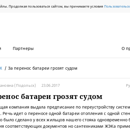
айлы. Продолжая пользоваться сайтом, вы принимаете условия
Пользовательс
и
Партнеры
О п
Х
За перенос батареи грозят судом
вановна
(Подольск)
23.06.2017
Р
ренос батареи грозят судом
ая компания выдала предписание по переустройству систе
. Речь идет о переносе одной батареи отопления с одной сте
то было сделано у всех жильцов нашего стояка одновременно 
я соответствующих документов но сантехниками ЖЭКа прим