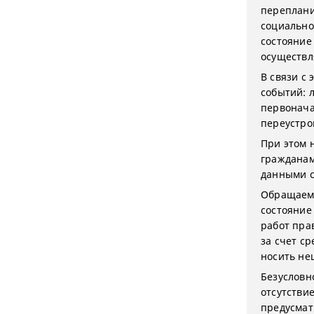
переплани
социально
состояние
осуществл
В связи с
событий: 
первонача
переустро
При этом 
гражданам
данными с
Обращаем 
состояние
работ пра
за счет с
носить не
Безусловн
отсутствие
предусмат