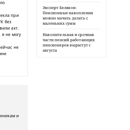
ыло
Эксперт Беляков:
Пенсионные накопления
текла при
можно начать делать с
К без
маленьких сумм
вили акт.
 я не могу
Накопительная и срочная
части пенсий работающих
пенсионеров вырастут с
сейчас не
августа
мне
енникам и