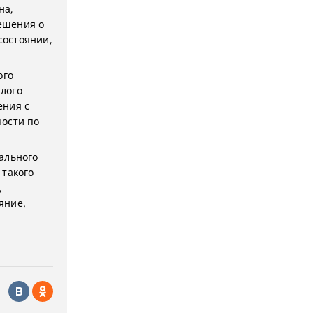
на,
ешения о
состоянии,
ого
лого
ения с
ности по
ального
 такого
,
яние.