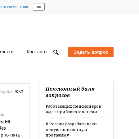
кого соглашения
ОК
роекте
Контакты
Задать вопрос
Пенсионный банк
убрика:
ЖКХ
вопросов
Работающих пенсионеров
ждет прибавка к пенсии
мы
ны на
В России разрабатывают
без
новую пенсионную
ерно пять
программу