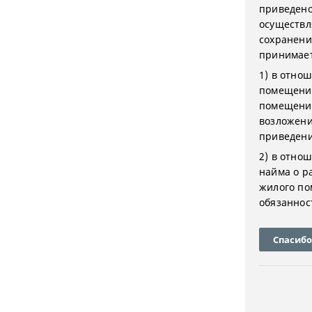
приведено
осуществл
сохранени
принимае
1) в отно
помещения
помещения
возложени
приведени
2) в отно
найма о р
жилого по
обязаннос
Спасибо