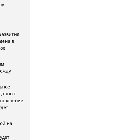
ру
е
развития
дена в
ное
ым
между
ьное
 данных
выполнение
удет
ой на
удет