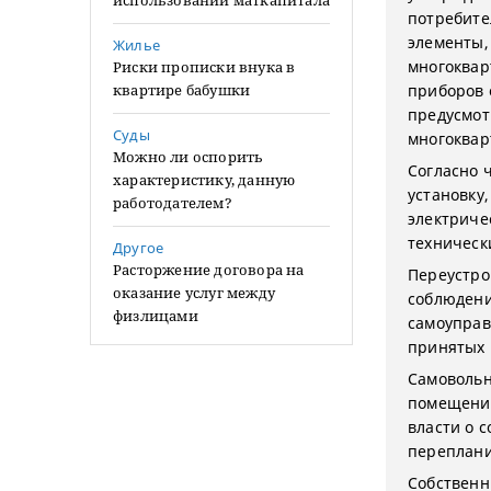
использовании маткапитала
потребите
элементы,
Жилье
многоквар
Риски прописки внука в
квартире бабушки
приборов 
предусмот
Суды
многоквар
Можно ли оспорить
Согласно 
характеристику, данную
установку
работодателем?
электриче
техническ
Другое
Расторжение договора на
Переустро
оказание услуг между
соблюдени
физлицами
самоуправ
принятых р
Самовольн
помещения
власти о 
переплани
Собственн