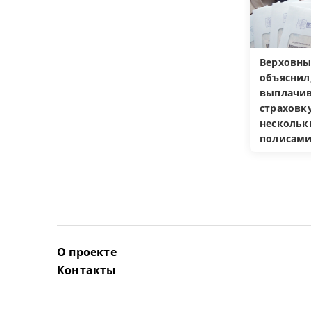
Верховны
объяснил
выплачив
страховку
несколь
полисам
О проекте
Контакты