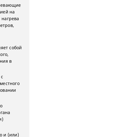
гревающие
цией на
 нагрева
етров,
ляет собой
ого,
ния в
 с
 местного
новании
го
ргана
и)
 и (или)